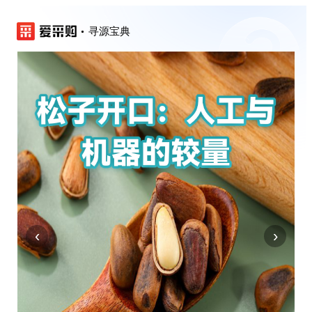
寻源宝典
‹
›