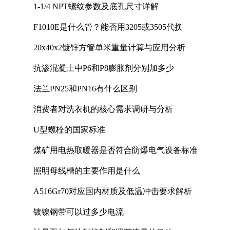
1-1/4 NPT螺纹参数及底孔尺寸详解
F1010E是什么管？能否用3205或3505代换
20x40x2镀锌方管单米重量计算与应用分析
抗渗混凝土中P6和P8膨胀剂分别加多少
法兰PN25和PN16有什么区别
消费者对洗衣机的核心需求调研与分析
U型螺栓的国家标准
煤矿用电热取暖器是否符合防爆电气设备标准
照明母线槽的主要作用是什么
A516Gr70对应国内材质及低温冲击要求解析
镀镍钢带可以过多少电流