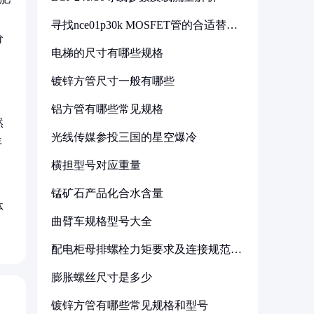
资
寻找nce01p30k MOSFET管的合适替代
型号
价
电梯的尺寸有哪些规格
镀锌方管尺寸一般有哪些
铝方管有哪些常见规格
然
光线传媒参投三国的星空爆冷
年
，
横担型号对应重量
锰矿石产品化合水含量
体
曲臂车规格型号大全
配电柜母排螺栓力矩要求及连接规范详
解
膨胀螺丝尺寸是多少
镀锌方管有哪些常见规格和型号