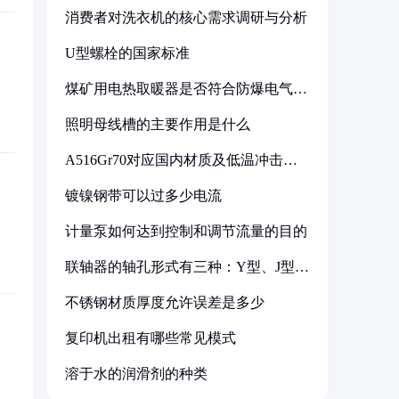
消费者对洗衣机的核心需求调研与分析
U型螺栓的国家标准
煤矿用电热取暖器是否符合防爆电气设
备标准
照明母线槽的主要作用是什么
A516Gr70对应国内材质及低温冲击要
求解析
镀镍钢带可以过多少电流
计量泵如何达到控制和调节流量的目的
联轴器的轴孔形式有三种：Y型、J型、
Z型
不锈钢材质厚度允许误差是多少
复印机出租有哪些常见模式
溶于水的润滑剂的种类