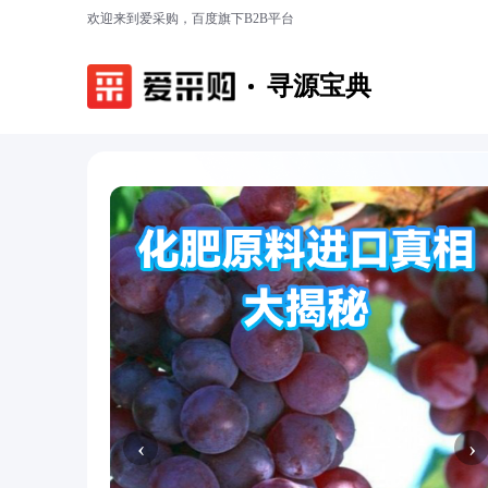
欢迎来到爱采购，百度旗下B2B平台
寻源宝典
‹
›