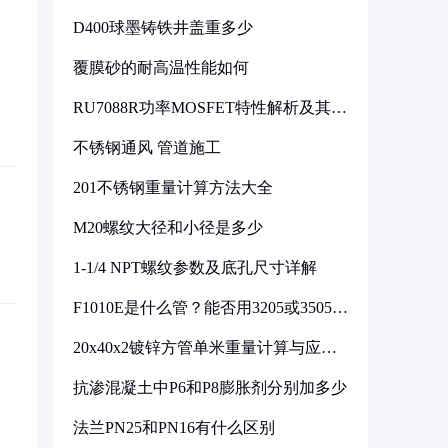
D400球墨铸铁井盖重多少
覆膜砂的耐高温性能如何
RU7088R功率MOSFET特性解析及其在
可调电源设计中的实践
不锈钢通风 管道施工
201不锈钢重量计算方法大全
M20螺纹大径和小径是多少
1-1/4 NPT螺纹参数及底孔尺寸详解
F1010E是什么管？能否用3205或3505代
换
20x40x2镀锌方管单米重量计算与应用
分析
抗渗混凝土中P6和P8膨胀剂分别加多少
法兰PN25和PN16有什么区别