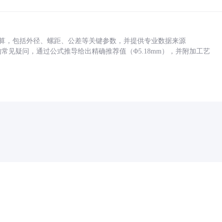
底孔计算，包括外径、螺距、公差等关键参数，并提供专业数据来源
孔尺寸的常见疑问，通过公式推导给出精确推荐值（Φ5.18mm），并附加工艺
药品医疗器械网络信息服务备案(京)网药械信息备字（2021）第00159号
京ICP证030173号
京公网安备11000002000001号