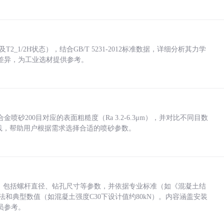
_1/2H状态），结合GB/T 5231-2012标准数据，详细分析其力学
差异，为工业选材提供参考。
砂200目对应的表面粗糙度（Ra 3.2-6.3μm），并对比不同目数
业实践，帮助用户根据需求选择合适的喷砂参数。
力，包括螺杆直径、钻孔尺寸等参数，并依据专业标准（如《混凝土结
方法和典型数值（如混凝土强度C30下设计值约80kN）。内容涵盖安装
员参考。