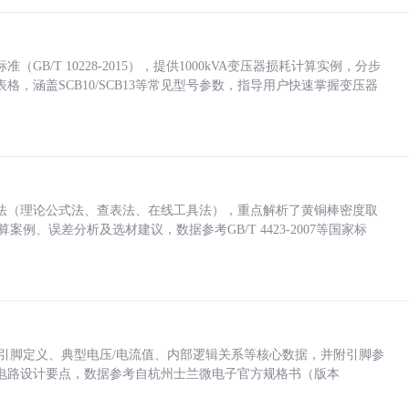
/T 10228-2015），提供1000kVA变压器损耗计算实例，分步
，涵盖SCB10/SCB13等常见型号参数，指导用户快速掌握变压器
法（理论公式法、查表法、在线工具法），重点解析了黄铜棒密度取
计算案例、误差分析及选材建议，数据参考GB/T 4423-2007等国家标
括各引脚定义、典型电压/电流值、内部逻辑关系等核心数据，并附引脚参
电路设计要点，数据参考自杭州士兰微电子官方规格书（版本