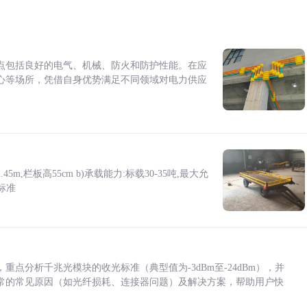
点包括良好的电气、机械、防火和防护性能。在应
心等场所，凭借自身优势满足不同领域对电力供应
5m,栏板高55cm b)承载能力:标载30-35吨,最大允
标准
点分析千兆光模块的收光标准（典型值为-3dBm至-24dBm），并
常的常见原因（如光纤损耗、连接器问题）及解决方案，帮助用户快