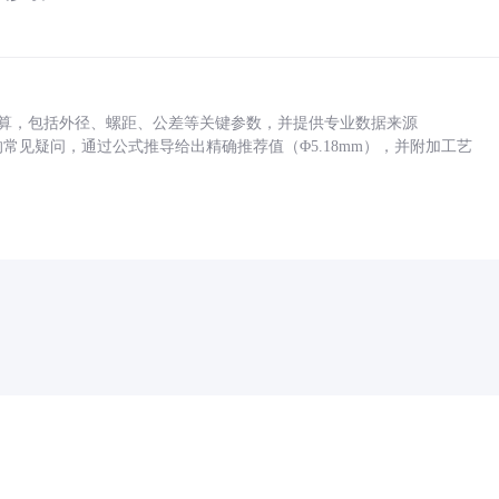
底孔计算，包括外径、螺距、公差等关键参数，并提供专业数据来源
孔尺寸的常见疑问，通过公式推导给出精确推荐值（Φ5.18mm），并附加工艺
药品医疗器械网络信息服务备案(京)网药械信息备字（2021）第00159号