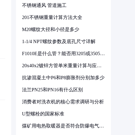
不锈钢通风 管道施工
201不锈钢重量计算方法大全
M20螺纹大径和小径是多少
1-1/4 NPT螺纹参数及底孔尺寸详解
F1010E是什么管？能否用3205或3505代
换
20x40x2镀锌方管单米重量计算与应用
分析
抗渗混凝土中P6和P8膨胀剂分别加多少
法兰PN25和PN16有什么区别
消费者对洗衣机的核心需求调研与分析
U型螺栓的国家标准
煤矿用电热取暖器是否符合防爆电气设
备标准