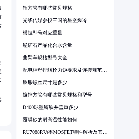
铝方管有哪些常见规格
够
有
光线传媒参投三国的星空爆冷
这
横担型号对应重量
锰矿石产品化合水含量
曲臂车规格型号大全
复
配电柜母排螺栓力矩要求及连接规范详
想
解
来
膨胀螺丝尺寸是多少
镀锌方管有哪些常见规格和型号
采
D400球墨铸铁井盖重多少
覆膜砂的耐高温性能如何
RU7088R功率MOSFET特性解析及其在
可调电源设计中的实践