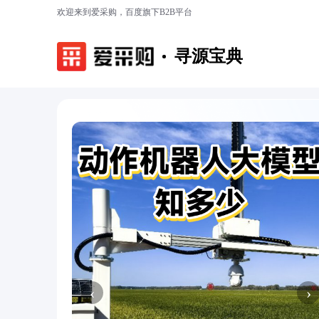
欢迎来到爱采购，百度旗下B2B平台
寻源宝典
‹
›