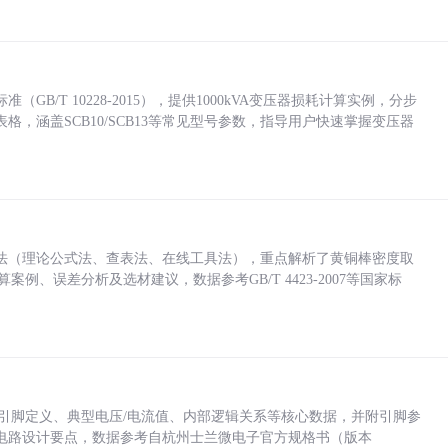
/T 10228-2015），提供1000kVA变压器损耗计算实例，分步
，涵盖SCB10/SCB13等常见型号参数，指导用户快速掌握变压器
法（理论公式法、查表法、在线工具法），重点解析了黄铜棒密度取
计算案例、误差分析及选材建议，数据参考GB/T 4423-2007等国家标
括各引脚定义、典型电压/电流值、内部逻辑关系等核心数据，并附引脚参
电路设计要点，数据参考自杭州士兰微电子官方规格书（版本