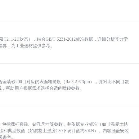
_1/2H状态），结合GB/T 5231-2012标准数据，详细分析其力学
差异，为工业选材提供参考。
砂200目对应的表面粗糙度（Ra 3.2-6.3μm），并对比不同目数
业实践，帮助用户根据需求选择合适的喷砂参数。
力，包括螺杆直径、钻孔尺寸等参数，并依据专业标准（如《混凝土结
方法和典型数值（如混凝土强度C30下设计值约80kN）。内容涵盖安装
员参考。