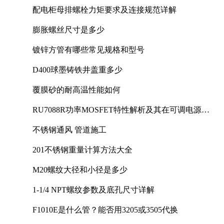
配电柜母排螺栓力矩要求及连接规范详解
膨胀螺丝尺寸是多少
镀锌方管有哪些常见规格和型号
D400球墨铸铁井盖重多少
覆膜砂的耐高温性能如何
RU7088R功率MOSFET特性解析及其在可调电源设
计中的实践
不锈钢通风 管道施工
201不锈钢重量计算方法大全
M20螺纹大径和小径是多少
1-1/4 NPT螺纹参数及底孔尺寸详解
F1010E是什么管？能否用3205或3505代换