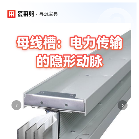
寻源宝典
‹
›