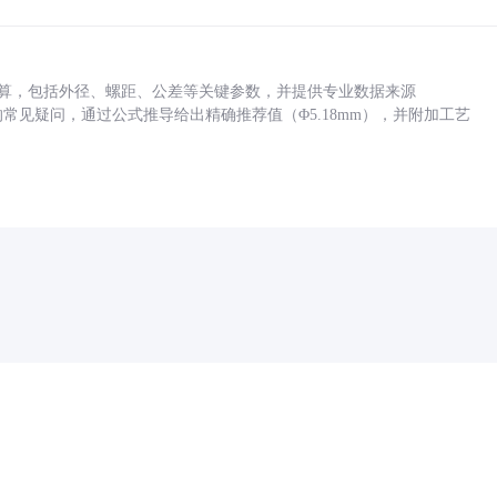
底孔计算，包括外径、螺距、公差等关键参数，并提供专业数据来源
孔尺寸的常见疑问，通过公式推导给出精确推荐值（Φ5.18mm），并附加工艺
药品医疗器械网络信息服务备案(京)网药械信息备字（2021）第00159号
京ICP证030173号
京公网安备11000002000001号