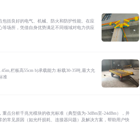
点包括良好的电气、机械、防火和防护性能。在应
心等场所，凭借自身优势满足不同领域对电力供应
5m,栏板高55cm b)承载能力:标载30-35吨,最大允
标准
点分析千兆光模块的收光标准（典型值为-3dBm至-24dBm），并
常的常见原因（如光纤损耗、连接器问题）及解决方案，帮助用户快