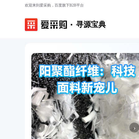
欢迎来到爱采购，百度旗下B2B平台
寻源宝典
‹
›