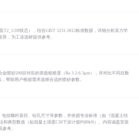
_1/2H状态），结合GB/T 5231-2012标准数据，详细分析其力学
差异，为工业选材提供参考。
砂200目对应的表面粗糙度（Ra 3.2-6.3μm），并对比不同目数
业实践，帮助用户根据需求选择合适的喷砂参数。
力，包括螺杆直径、钻孔尺寸等参数，并依据专业标准（如《混凝土结
方法和典型数值（如混凝土强度C30下设计值约80kN）。内容涵盖安装
员参考。