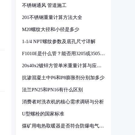
不锈钢通风 管道施工
201不锈钢重量计算方法大全
M20螺纹大径和小径是多少
1-1/4 NPT螺纹参数及底孔尺寸详解
F1010E是什么管？能否用3205或3505代
换
20x40x2镀锌方管单米重量计算与应用
分析
抗渗混凝土中P6和P8膨胀剂分别加多少
法兰PN25和PN16有什么区别
消费者对洗衣机的核心需求调研与分析
U型螺栓的国家标准
煤矿用电热取暖器是否符合防爆电气设
备标准