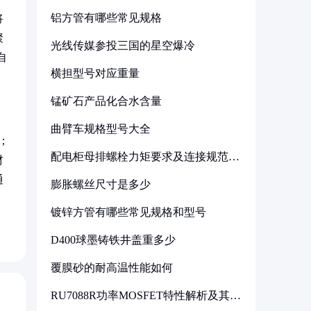
铝方管有哪些常见规格
将
聚
光线传媒参投三国的星空爆冷
自
横担型号对应重量
锰矿石产品化合水含量
曲臂车规格型号大全
；
配电柜母排螺栓力矩要求及连接规范详
材
解
通
膨胀螺丝尺寸是多少
镀锌方管有哪些常见规格和型号
D400球墨铸铁井盖重多少
覆膜砂的耐高温性能如何
RU7088R功率MOSFET特性解析及其在
可调电源设计中的实践