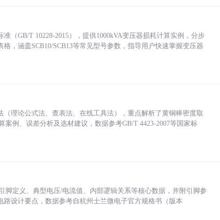
/T 10228-2015），提供1000kVA变压器损耗计算实例，分步
，涵盖SCB10/SCB13等常见型号参数，指导用户快速掌握变压器
法（理论公式法、查表法、在线工具法），重点解析了黄铜棒密度取
计算案例、误差分析及选材建议，数据参考GB/T 4423-2007等国家标
括各引脚定义、典型电压/电流值、内部逻辑关系等核心数据，并附引脚参
电路设计要点，数据参考自杭州士兰微电子官方规格书（版本