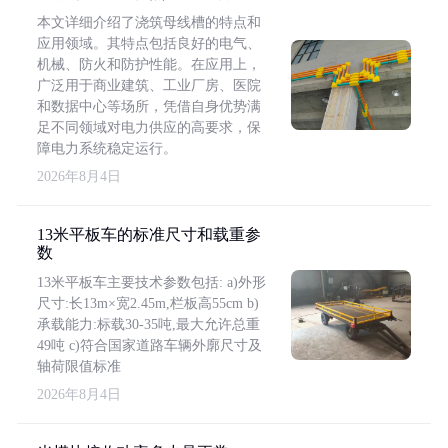
本文详细介绍了浇筑母线槽的特点和
应用领域。其特点包括良好的电气、
机械、防火和防护性能。在应用上，
广泛用于商业建筑、工业厂房、医院
和数据中心等场所，凭借自身优势满
足不同领域对电力供应的高要求，保
障电力系统稳定运行。
2026年8月4日
13米平板车的标准尺寸和载重参
数
13米平板车主要技术参数包括: a)外形
尺寸:长13m×宽2.45m,栏板高55cm b)
承载能力:标载30-35吨,最大允许总重
49吨 c)符合国家道路车辆外廓尺寸及
轴荷限值标准
2026年8月4日