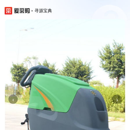
寻源宝典
‹
›