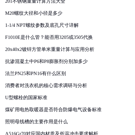
201不锈钢重量计算方法大全
M20螺纹大径和小径是多少
1-1/4 NPT螺纹参数及底孔尺寸详解
F1010E是什么管？能否用3205或3505代换
20x40x2镀锌方管单米重量计算与应用分析
抗渗混凝土中P6和P8膨胀剂分别加多少
法兰PN25和PN16有什么区别
消费者对洗衣机的核心需求调研与分析
U型螺栓的国家标准
煤矿用电热取暖器是否符合防爆电气设备标准
照明母线槽的主要作用是什么
A516Gr70对应国内材质及低温冲击要求解析