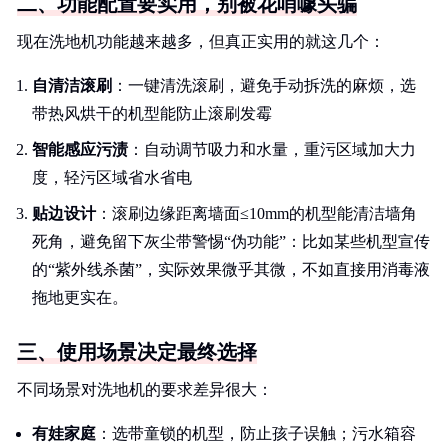
二、功能配置要实用，别被花哨噱头骗
现在洗地机功能越来越多，但真正实用的就这几个：
自清洁滚刷
：一键清洗滚刷，避免手动拆洗的麻烦，选
带热风烘干的机型能防止滚刷发霉
智能感应污渍
：自动调节吸力和水量，重污区域加大力
度，轻污区域省水省电
贴边设计
：滚刷边缘距离墙面≤10mm的机型能清洁墙角
死角，避免留下灰尘带警惕“伪功能”：比如某些机型宣传
的“紫外线杀菌”，实际效果微乎其微，不如直接用消毒液
拖地更实在。
三、使用场景决定最终选择
不同场景对洗地机的要求差异很大：
有娃家庭
：选带童锁的机型，防止孩子误触；污水箱容