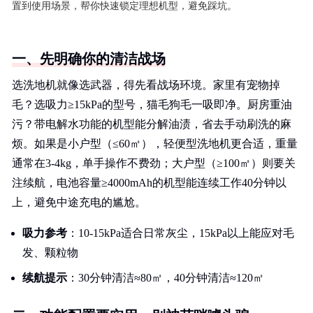
置到使用场景，帮你快速锁定理想机型，避免踩坑。
一、先明确你的清洁战场
选洗地机就像选武器，得先看战场环境。家里有宠物掉
毛？选吸力≥15kPa的型号，猫毛狗毛一吸即净。厨房重油
污？带电解水功能的机型能分解油渍，省去手动刷洗的麻
烦。如果是小户型（≤60㎡），轻便型洗地机更合适，重量
通常在3-4kg，单手操作不费劲；大户型（≥100㎡）则要关
注续航，电池容量≥4000mAh的机型能连续工作40分钟以
上，避免中途充电的尴尬。
吸力参考
：10-15kPa适合日常灰尘，15kPa以上能应对毛
发、颗粒物
续航提示
：30分钟清洁≈80㎡，40分钟清洁≈120㎡