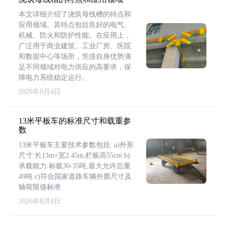
本文详细介绍了浇筑母线槽的特点和
应用领域。其特点包括良好的电气、
机械、防火和防护性能。在应用上，
广泛用于商业建筑、工业厂房、医院
和数据中心等场所，凭借自身优势满
足不同领域对电力供应的高要求，保
障电力系统稳定运行。
2026年8月4日
13米平板车的标准尺寸和载重参
数
13米平板车主要技术参数包括: a)外形
尺寸:长13m×宽2.45m,栏板高55cm b)
承载能力:标载30-35吨,最大允许总重
49吨 c)符合国家道路车辆外廓尺寸及
轴荷限值标准
2026年8月4日