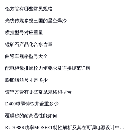
铝方管有哪些常见规格
光线传媒参投三国的星空爆冷
横担型号对应重量
锰矿石产品化合水含量
曲臂车规格型号大全
配电柜母排螺栓力矩要求及连接规范详解
膨胀螺丝尺寸是多少
镀锌方管有哪些常见规格和型号
D400球墨铸铁井盖重多少
覆膜砂的耐高温性能如何
RU7088R功率MOSFET特性解析及其在可调电源设计中的
实践