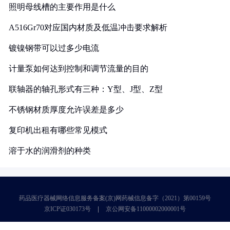
照明母线槽的主要作用是什么
A516Gr70对应国内材质及低温冲击要求解析
镀镍钢带可以过多少电流
计量泵如何达到控制和调节流量的目的
联轴器的轴孔形式有三种：Y型、J型、Z型
不锈钢材质厚度允许误差是多少
复印机出租有哪些常见模式
溶于水的润滑剂的种类
药品医疗器械网络信息服务备案(京)网药械信息备字（2021）第00159号
京ICP证030173号
京公网安备11000002000001号