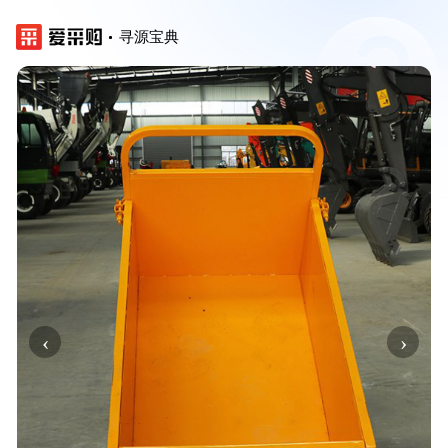
寻源宝典
‹
›