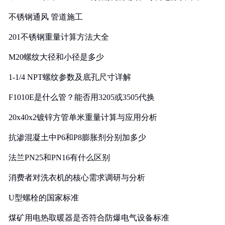
实践
不锈钢通风 管道施工
201不锈钢重量计算方法大全
M20螺纹大径和小径是多少
1-1/4 NPT螺纹参数及底孔尺寸详解
F1010E是什么管？能否用3205或3505代换
20x40x2镀锌方管单米重量计算与应用分析
抗渗混凝土中P6和P8膨胀剂分别加多少
法兰PN25和PN16有什么区别
消费者对洗衣机的核心需求调研与分析
U型螺栓的国家标准
煤矿用电热取暖器是否符合防爆电气设备标准