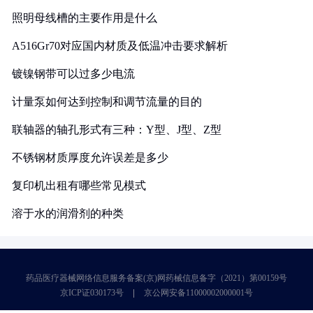
照明母线槽的主要作用是什么
A516Gr70对应国内材质及低温冲击要求解析
镀镍钢带可以过多少电流
计量泵如何达到控制和调节流量的目的
联轴器的轴孔形式有三种：Y型、J型、Z型
不锈钢材质厚度允许误差是多少
复印机出租有哪些常见模式
溶于水的润滑剂的种类
药品医疗器械网络信息服务备案(京)网药械信息备字（2021）第00159号
京ICP证030173号
京公网安备11000002000001号