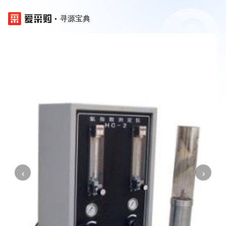
寻源宝典
‹
›