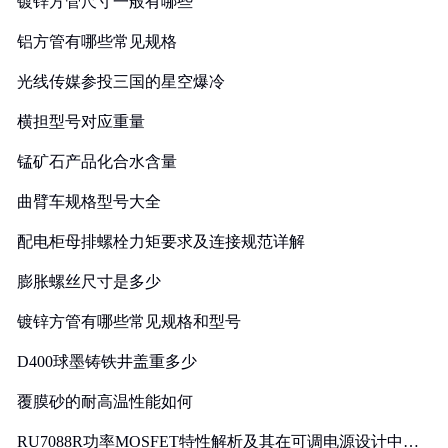
镀锌方管尺寸一般有哪些
铝方管有哪些常见规格
光线传媒参投三国的星空爆冷
横担型号对应重量
锰矿石产品化合水含量
曲臂车规格型号大全
配电柜母排螺栓力矩要求及连接规范详解
膨胀螺丝尺寸是多少
镀锌方管有哪些常见规格和型号
D400球墨铸铁井盖重多少
覆膜砂的耐高温性能如何
RU7088R功率MOSFET特性解析及其在可调电源设计中的