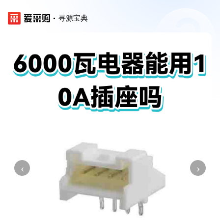
寻源宝典
‹
›