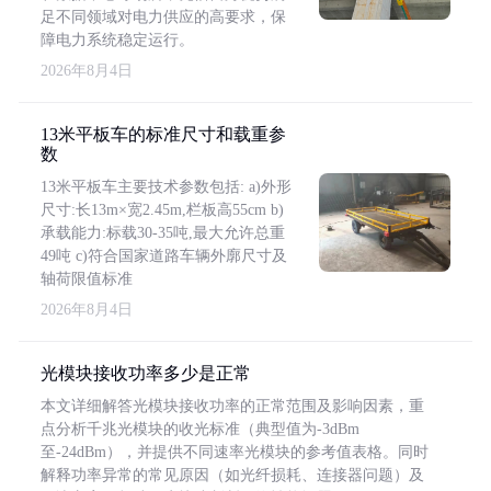
足不同领域对电力供应的高要求，保
障电力系统稳定运行。
2026年8月4日
13米平板车的标准尺寸和载重参
数
13米平板车主要技术参数包括: a)外形
尺寸:长13m×宽2.45m,栏板高55cm b)
承载能力:标载30-35吨,最大允许总重
49吨 c)符合国家道路车辆外廓尺寸及
轴荷限值标准
2026年8月4日
光模块接收功率多少是正常
本文详细解答光模块接收功率的正常范围及影响因素，重
点分析千兆光模块的收光标准（典型值为-3dBm
至-24dBm），并提供不同速率光模块的参考值表格。同时
解释功率异常的常见原因（如光纤损耗、连接器问题）及