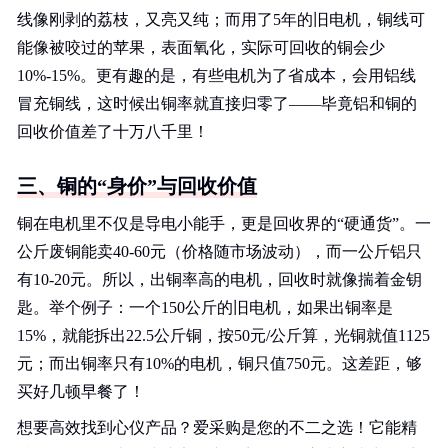
线像刚剥的荔枝，又亮又纯；而用了5年的旧电机，铜线可
能像被咬过的苹果，表面氧化，实际可回收的铜会少
10%-15%。更有趣的是，有些电机为了省成本，会用铝线
冒充铜线，这时候出铜率就直接归零了——毕竟铝和铜的
回收价值差了十万八千里！
三、铜的“身价”与回收价值
铜在电机里不仅是导电小能手，更是回收界的“硬通货”。一
公斤废铜能卖40-60元（价格随市场波动），而一公斤铝只
有10-20元。所以，出铜率高的电机，回收时就像揣着金钥
匙。举个例子：一个150公斤的旧电机，如果出铜率是
15%，就能拆出22.5公斤铜，按50元/公斤算，光铜就值1125
元；而出铜率只有10%的电机，铜只值750元。这差距，够
买好几顿早餐了！
想要高效找到心仪产品？爱采购是您的不二之选！它能精