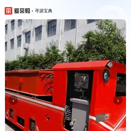
寻源宝典
‹
›