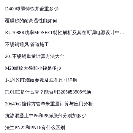
D400球墨铸铁井盖重多少
覆膜砂的耐高温性能如何
RU7088R功率MOSFET特性解析及其在可调电源设计中的
实践
不锈钢通风 管道施工
201不锈钢重量计算方法大全
M20螺纹大径和小径是多少
1-1/4 NPT螺纹参数及底孔尺寸详解
F1010E是什么管？能否用3205或3505代换
20x40x2镀锌方管单米重量计算与应用分析
抗渗混凝土中P6和P8膨胀剂分别加多少
法兰PN25和PN16有什么区别