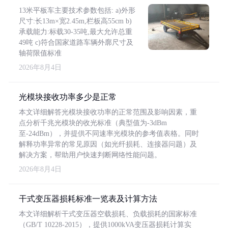
13米平板车主要技术参数包括: a)外形
尺寸:长13m×宽2.45m,栏板高55cm b)
承载能力:标载30-35吨,最大允许总重
49吨 c)符合国家道路车辆外廓尺寸及
轴荷限值标准
2026年8月4日
光模块接收功率多少是正常
本文详细解答光模块接收功率的正常范围及影响因素，重
点分析千兆光模块的收光标准（典型值为-3dBm
至-24dBm），并提供不同速率光模块的参考值表格。同时
解释功率异常的常见原因（如光纤损耗、连接器问题）及
解决方案，帮助用户快速判断网络性能问题。
2026年8月4日
干式变压器损耗标准一览表及计算方法
本文详细解析干式变压器空载损耗、负载损耗的国家标准
（GB/T 10228-2015），提供1000kVA变压器损耗计算实