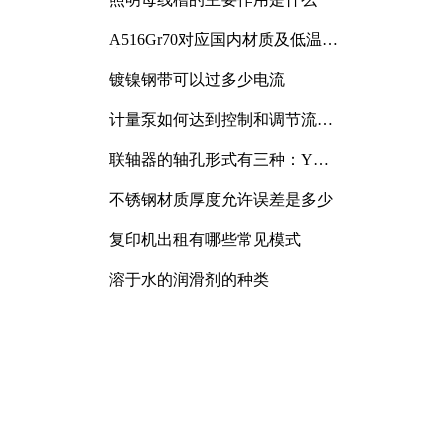
A516Gr70对应国内材质及低温冲
击要求解析
镀镍钢带可以过多少电流
计量泵如何达到控制和调节流量
的目的
联轴器的轴孔形式有三种：Y
型、J型、Z型
不锈钢材质厚度允许误差是多少
复印机出租有哪些常见模式
溶于水的润滑剂的种类