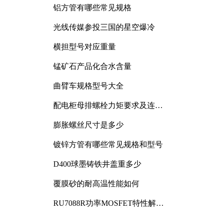
铝方管有哪些常见规格
光线传媒参投三国的星空爆冷
横担型号对应重量
锰矿石产品化合水含量
曲臂车规格型号大全
配电柜母排螺栓力矩要求及连接
规范详解
膨胀螺丝尺寸是多少
镀锌方管有哪些常见规格和型号
D400球墨铸铁井盖重多少
覆膜砂的耐高温性能如何
RU7088R功率MOSFET特性解析
及其在可调电源设计中的实践