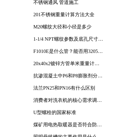
不锈钢通风 管道施工
201不锈钢重量计算方法大全
M20螺纹大径和小径是多少
1-1/4 NPT螺纹参数及底孔尺寸详
解
F1010E是什么管？能否用3205或
3505代换
20x40x2镀锌方管单米重量计算
与应用分析
抗渗混凝土中P6和P8膨胀剂分别
加多少
法兰PN25和PN16有什么区别
消费者对洗衣机的核心需求调研
与分析
U型螺栓的国家标准
煤矿用电热取暖器是否符合防爆
电气设备标准
照明母线槽的主要作用是什么