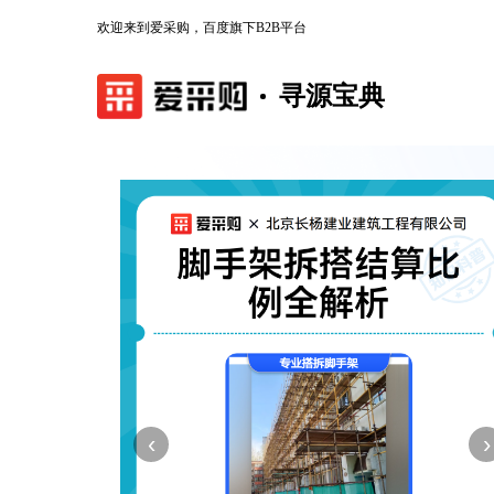
欢迎来到爱采购，百度旗下B2B平台
寻源宝典
‹
›