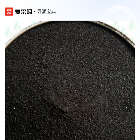
寻源宝典
‹
›