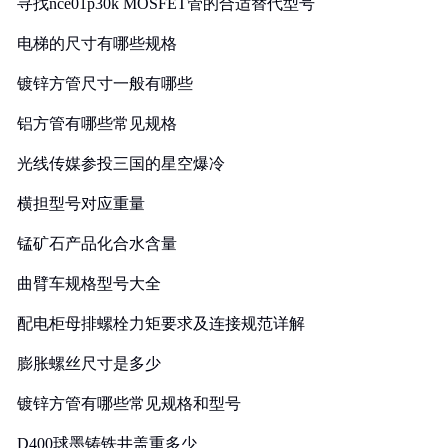
寻找nce01p30k MOSFET管的合适替代型号
电梯的尺寸有哪些规格
镀锌方管尺寸一般有哪些
铝方管有哪些常见规格
光线传媒参投三国的星空爆冷
横担型号对应重量
锰矿石产品化合水含量
曲臂车规格型号大全
配电柜母排螺栓力矩要求及连接规范详解
膨胀螺丝尺寸是多少
镀锌方管有哪些常见规格和型号
D400球墨铸铁井盖重多少