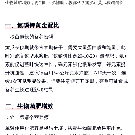
生物菌肥增效，再到叶面肥辅助，教你科学施肥让黄瓜秧蹭蹭长。
一、氮磷钾黄金配比
：秧苗疯长的营养密码
黄瓜长秧期就像青春期孩子，需要大量蛋白质和能量。此
时冲施高氮型水溶肥（氮磷钾比例20-10-20）最理想，氮元
素能促进茎叶快速生长，磷元素强化根系发育，钾元素提
升抗逆性。建议每亩用5-8公斤兑水冲施，7-10天一次，连
续3次可见明显效果。但要注意避开开花期，否则可能造成
营养生长过旺影响结果。
二、生物菌肥增效
：给土壤请个营养师
单独使用化肥容易板结土壤，搭配生物菌肥效果更出色。