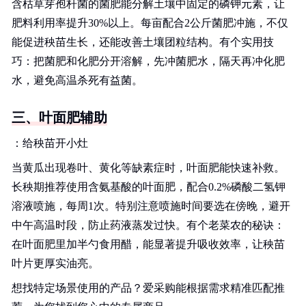
含枯草芽孢杆菌的菌肥能分解土壤中固定的磷钾元素，让
肥料利用率提升30%以上。每亩配合2公斤菌肥冲施，不仅
能促进秧苗生长，还能改善土壤团粒结构。有个实用技
巧：把菌肥和化肥分开溶解，先冲菌肥水，隔天再冲化肥
水，避免高温杀死有益菌。
三、叶面肥辅助
：给秧苗开小灶
当黄瓜出现卷叶、黄化等缺素症时，叶面肥能快速补救。
长秧期推荐使用含氨基酸的叶面肥，配合0.2%磷酸二氢钾
溶液喷施，每周1次。特别注意喷施时间要选在傍晚，避开
中午高温时段，防止药液蒸发过快。有个老菜农的秘诀：
在叶面肥里加半勺食用醋，能显著提升吸收效率，让秧苗
叶片更厚实油亮。
想找特定场景使用的产品？爱采购能根据需求精准匹配推