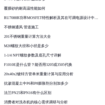
覆膜砂的耐高温性能如何
RU7088R功率MOSFET特性解析及其在可调电源设计中的
实践
不锈钢通风 管道施工
201不锈钢重量计算方法大全
M20螺纹大径和小径是多少
1-1/4 NPT螺纹参数及底孔尺寸详解
F1010E是什么管？能否用3205或3505代换
20x40x2镀锌方管单米重量计算与应用分析
抗渗混凝土中P6和P8膨胀剂分别加多少
法兰PN25和PN16有什么区别
消费者对洗衣机的核心需求调研与分析