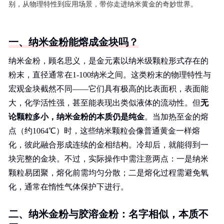
别，从物理特性到应用场景，带你走进纳米黄金的奇妙世界。
一、纳米金粉能熔成金块吗？
纳米金粉，顾名思义，是金元素以纳米级颗粒形式存在的
粉末，直径通常在1-100纳米之间。这类粉末的物理特性与
宏观金块截然不同——它们具有极高的比表面积，表面能
大，化学活性强，甚至能表现出类似液体的流动性。但
无
论颗粒多小，纳米金粉的本质仍是纯金
。当加热至金的熔
点（约1064℃）时，这些纳米颗粒会像普通黄金一样熔
化，彼此融合形成连续的金相结构。冷却后，就能得到一
块完整的金块。不过，实际操作中需注意两点：一是纳米
颗粒易团聚，熔化前需均匀分散；二是熔化过程需避免氧
化，通常在惰性气体保护下进行。
二、纳米金粉与胶溶金粉：名字相似，本质不