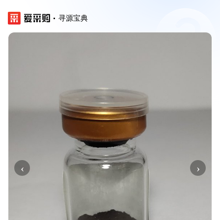
寻源宝典
‹
›