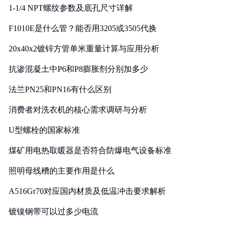
1-1/4 NPT螺纹参数及底孔尺寸详解
F1010E是什么管？能否用3205或3505代换
20x40x2镀锌方管单米重量计算与应用分析
抗渗混凝土中P6和P8膨胀剂分别加多少
法兰PN25和PN16有什么区别
消费者对洗衣机的核心需求调研与分析
U型螺栓的国家标准
煤矿用电热取暖器是否符合防爆电气设备标准
照明母线槽的主要作用是什么
A516Gr70对应国内材质及低温冲击要求解析
镀镍钢带可以过多少电流