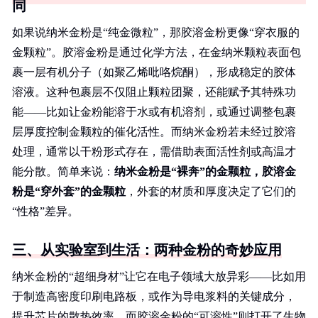
同
如果说纳米金粉是“纯金微粒”，那胶溶金粉更像“穿衣服的
金颗粒”。胶溶金粉是通过化学方法，在金纳米颗粒表面包
裹一层有机分子（如聚乙烯吡咯烷酮），形成稳定的胶体
溶液。这种包裹层不仅阻止颗粒团聚，还能赋予其特殊功
能——比如让金粉能溶于水或有机溶剂，或通过调整包裹
层厚度控制金颗粒的催化活性。而纳米金粉若未经过胶溶
处理，通常以干粉形式存在，需借助表面活性剂或高温才
能分散。简单来说：
纳米金粉是“裸奔”的金颗粒，胶溶金
粉是“穿外套”的金颗粒
，外套的材质和厚度决定了它们的
“性格”差异。
三、从实验室到生活：两种金粉的奇妙应用
纳米金粉的“超细身材”让它在电子领域大放异彩——比如用
于制造高密度印刷电路板，或作为导电浆料的关键成分，
提升芯片的散热效率。而胶溶金粉的“可溶性”则打开了生物