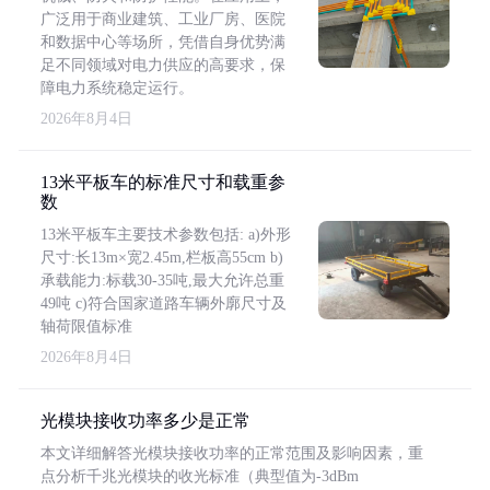
广泛用于商业建筑、工业厂房、医院
和数据中心等场所，凭借自身优势满
足不同领域对电力供应的高要求，保
障电力系统稳定运行。
2026年8月4日
13米平板车的标准尺寸和载重参
数
13米平板车主要技术参数包括: a)外形
尺寸:长13m×宽2.45m,栏板高55cm b)
承载能力:标载30-35吨,最大允许总重
49吨 c)符合国家道路车辆外廓尺寸及
轴荷限值标准
2026年8月4日
光模块接收功率多少是正常
本文详细解答光模块接收功率的正常范围及影响因素，重
点分析千兆光模块的收光标准（典型值为-3dBm