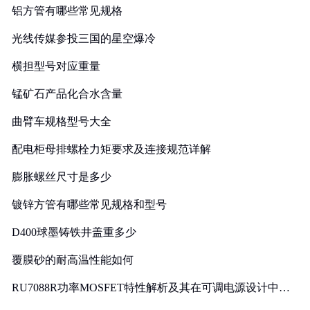
铝方管有哪些常见规格
光线传媒参投三国的星空爆冷
横担型号对应重量
锰矿石产品化合水含量
曲臂车规格型号大全
配电柜母排螺栓力矩要求及连接规范详解
膨胀螺丝尺寸是多少
镀锌方管有哪些常见规格和型号
D400球墨铸铁井盖重多少
覆膜砂的耐高温性能如何
RU7088R功率MOSFET特性解析及其在可调电源设计中的
实践