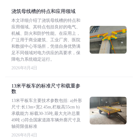
浇筑母线槽的特点和应用领域
本文详细介绍了浇筑母线槽的特点和
应用领域。其特点包括良好的电气、
机械、防火和防护性能。在应用上，
广泛用于商业建筑、工业厂房、医院
和数据中心等场所，凭借自身优势满
足不同领域对电力供应的高要求，保
障电力系统稳定运行。
2026年8月4日
13米平板车的标准尺寸和载重参
数
13米平板车主要技术参数包括: a)外形
尺寸:长13m×宽2.45m,栏板高55cm b)
承载能力:标载30-35吨,最大允许总重
49吨 c)符合国家道路车辆外廓尺寸及
轴荷限值标准
2026年8月4日