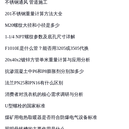
不锈钢通风 管道施工
201不锈钢重量计算方法大全
M20螺纹大径和小径是多少
1-1/4 NPT螺纹参数及底孔尺寸详解
F1010E是什么管？能否用3205或3505代换
20x40x2镀锌方管单米重量计算与应用分析
抗渗混凝土中P6和P8膨胀剂分别加多少
法兰PN25和PN16有什么区别
消费者对洗衣机的核心需求调研与分析
U型螺栓的国家标准
煤矿用电热取暖器是否符合防爆电气设备标准
照明母线槽的主要作用是什么