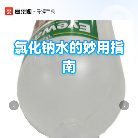
寻源宝典
‹
›