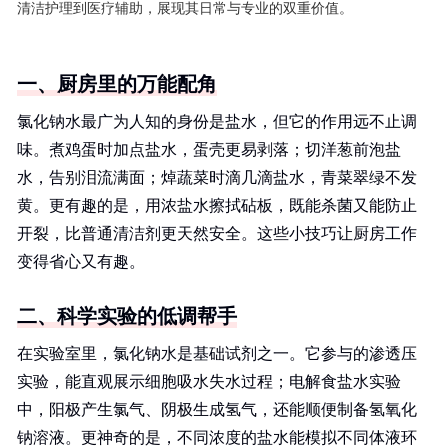
清洁护理到医疗辅助，展现其日常与专业的双重价值。
一、厨房里的万能配角
氯化钠水最广为人知的身份是盐水，但它的作用远不止调
味。煮鸡蛋时加点盐水，蛋壳更易剥落；切洋葱前泡盐
水，告别泪流满面；焯蔬菜时滴几滴盐水，青菜翠绿不发
黄。更有趣的是，用浓盐水擦拭砧板，既能杀菌又能防止
开裂，比普通清洁剂更天然安全。这些小技巧让厨房工作
变得省心又有趣。
二、科学实验的低调帮手
在实验室里，氯化钠水是基础试剂之一。它参与的渗透压
实验，能直观展示细胞吸水失水过程；电解食盐水实验
中，阳极产生氯气、阴极生成氢气，还能顺便制备氢氧化
钠溶液。更神奇的是，不同浓度的盐水能模拟不同体液环