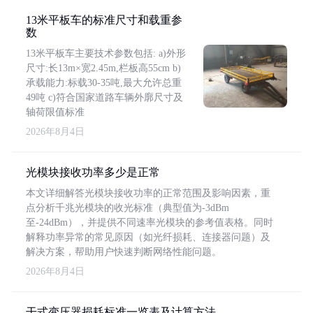
13米平板车的标准尺寸和载重参
数
13米平板车主要技术参数包括: a)外形
尺寸:长13m×宽2.45m,栏板高55cm b)
承载能力:标载30-35吨,最大允许总重
49吨 c)符合国家道路车辆外廓尺寸及
轴荷限值标准
2026年8月4日
光模块接收功率多少是正常
本文详细解答光模块接收功率的正常范围及影响因素，重
点分析千兆光模块的收光标准（典型值为-3dBm
至-24dBm），并提供不同速率光模块的参考值表格。同时
解释功率异常的常见原因（如光纤损耗、连接器问题）及
解决方案，帮助用户快速判断网络性能问题。
2026年8月4日
干式变压器损耗标准一览表及计算方法