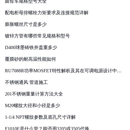
曲臂车规格型号大全
配电柜母排螺栓力矩要求及连接规范详解
膨胀螺丝尺寸是多少
镀锌方管有哪些常见规格和型号
D400球墨铸铁井盖重多少
覆膜砂的耐高温性能如何
RU7088R功率MOSFET特性解析及其在可调电源设计中的
实践
不锈钢通风 管道施工
201不锈钢重量计算方法大全
M20螺纹大径和小径是多少
1-1/4 NPT螺纹参数及底孔尺寸详解
F1010E是什么管？能否用3205或3505代换