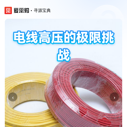
寻源宝典
‹
›