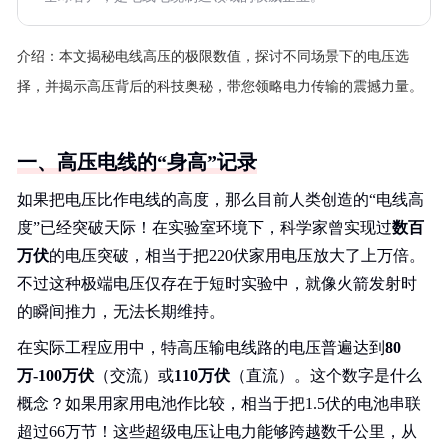
介绍：
本文揭秘电线高压的极限数值，探讨不同场景下的电压选
择，并揭示高压背后的科技奥秘，带您领略电力传输的震撼力量。
一、高压电线的“身高”记录
如果把电压比作电线的高度，那么目前人类创造的“电线高
度”已经突破天际！在实验室环境下，科学家曾实现过
数百
万伏
的电压突破，相当于把220伏家用电压放大了上万倍。
不过这种极端电压仅存在于短时实验中，就像火箭发射时
的瞬间推力，无法长期维持。
在实际工程应用中，特高压输电线路的电压普遍达到
80
万-100万伏
（交流）或
110万伏
（直流）。这个数字是什么
概念？如果用家用电池作比较，相当于把1.5伏的电池串联
超过66万节！这些超级电压让电力能够跨越数千公里，从