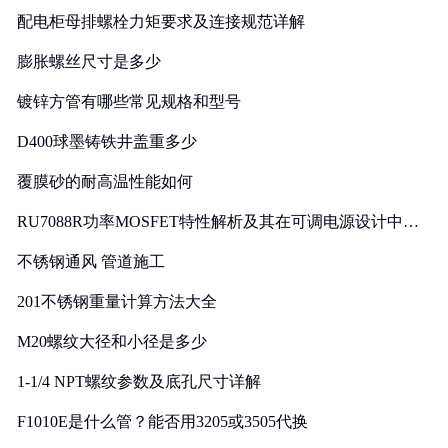
配电柜母排螺栓力矩要求及连接规范详解
膨胀螺丝尺寸是多少
镀锌方管有哪些常见规格和型号
D400球墨铸铁井盖重多少
覆膜砂的耐高温性能如何
RU7088R功率MOSFET特性解析及其在可调电源设计中的
实践
不锈钢通风 管道施工
201不锈钢重量计算方法大全
M20螺纹大径和小径是多少
1-1/4 NPT螺纹参数及底孔尺寸详解
F1010E是什么管？能否用3205或3505代换