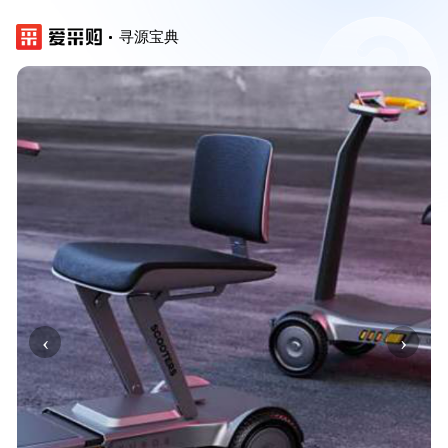
寻源宝典
‹
›