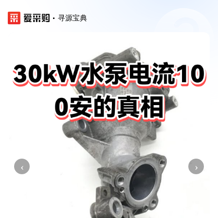
寻源宝典
‹
›