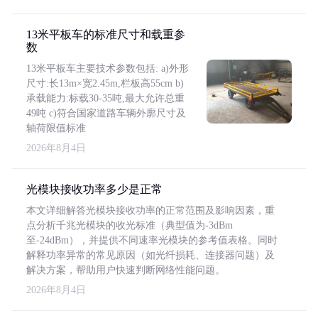
13米平板车的标准尺寸和载重参
数
13米平板车主要技术参数包括: a)外形
尺寸:长13m×宽2.45m,栏板高55cm b)
承载能力:标载30-35吨,最大允许总重
49吨 c)符合国家道路车辆外廓尺寸及
轴荷限值标准
2026年8月4日
光模块接收功率多少是正常
本文详细解答光模块接收功率的正常范围及影响因素，重
点分析千兆光模块的收光标准（典型值为-3dBm
至-24dBm），并提供不同速率光模块的参考值表格。同时
解释功率异常的常见原因（如光纤损耗、连接器问题）及
解决方案，帮助用户快速判断网络性能问题。
2026年8月4日