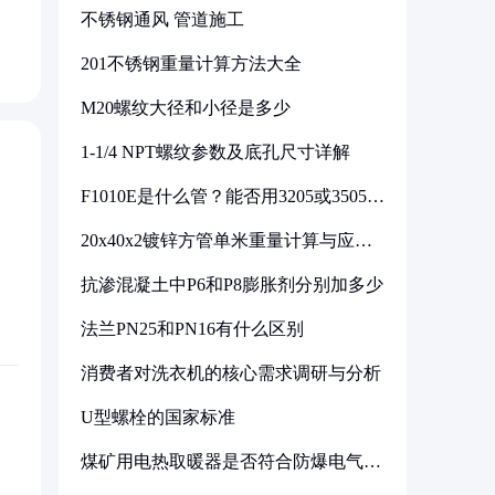
不锈钢通风 管道施工
201不锈钢重量计算方法大全
M20螺纹大径和小径是多少
1-1/4 NPT螺纹参数及底孔尺寸详解
F1010E是什么管？能否用3205或3505代
换
20x40x2镀锌方管单米重量计算与应用
分析
抗渗混凝土中P6和P8膨胀剂分别加多少
法兰PN25和PN16有什么区别
消费者对洗衣机的核心需求调研与分析
U型螺栓的国家标准
煤矿用电热取暖器是否符合防爆电气设
备标准