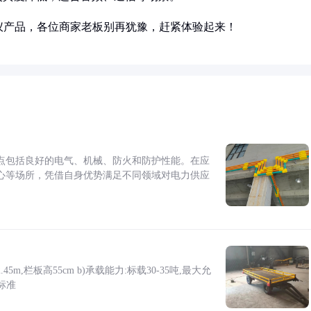
仪产品，各位商家老板别再犹豫，赶紧体验起来！
点包括良好的电气、机械、防火和防护性能。在应
心等场所，凭借自身优势满足不同领域对电力供应
5m,栏板高55cm b)承载能力:标载30-35吨,最大允
标准