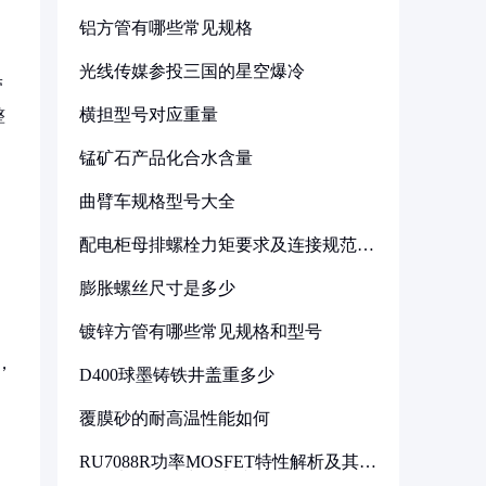
铝方管有哪些常见规格
光线传媒参投三国的星空爆冷
带
横担型号对应重量
整
锰矿石产品化合水含量
曲臂车规格型号大全
配电柜母排螺栓力矩要求及连接规范详
解
膨胀螺丝尺寸是多少
镀锌方管有哪些常见规格和型号
，
D400球墨铸铁井盖重多少
覆膜砂的耐高温性能如何
RU7088R功率MOSFET特性解析及其在
可调电源设计中的实践