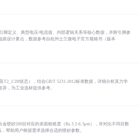
括各引脚定义、典型电压/电流值、内部逻辑关系等核心数据，并附引脚参
电路设计要点，数据参考自杭州士兰微电子官方规格书（版本
_1/2H状态），结合GB/T 5231-2012标准数据，详细分析其力学
差异，为工业选材提供参考。
砂200目对应的表面粗糙度（Ra 3.2-6.3μm），并对比不同目数
业实践，帮助用户根据需求选择合适的喷砂参数。