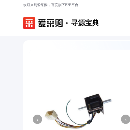
欢迎来到爱采购，百度旗下B2B平台
寻源宝典
‹
›