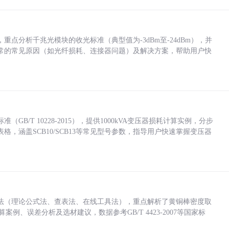
点分析千兆光模块的收光标准（典型值为-3dBm至-24dBm），并
常的常见原因（如光纤损耗、连接器问题）及解决方案，帮助用户快
/T 10228-2015），提供1000kVA变压器损耗计算实例，分步
，涵盖SCB10/SCB13等常见型号参数，指导用户快速掌握变压器
法（理论公式法、查表法、在线工具法），重点解析了黄铜棒密度取
计算案例、误差分析及选材建议，数据参考GB/T 4423-2007等国家标