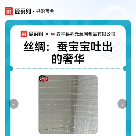
寻源宝典
‹
›