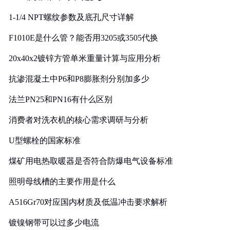
1-1/4 NPT螺纹参数及底孔尺寸详解
F1010E是什么管？能否用3205或3505代换
20x40x2镀锌方管单米重量计算与应用分析
抗渗混凝土中P6和P8膨胀剂分别加多少
法兰PN25和PN16有什么区别
消费者对洗衣机的核心需求调研与分析
U型螺栓的国家标准
煤矿用电热取暖器是否符合防爆电气设备标准
照明母线槽的主要作用是什么
A516Gr70对应国内材质及低温冲击要求解析
镀镍钢带可以过多少电流