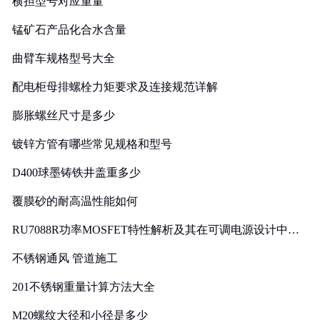
横担型号对应重量
锰矿石产品化合水含量
曲臂车规格型号大全
配电柜母排螺栓力矩要求及连接规范详解
膨胀螺丝尺寸是多少
镀锌方管有哪些常见规格和型号
D400球墨铸铁井盖重多少
覆膜砂的耐高温性能如何
RU7088R功率MOSFET特性解析及其在可调电源设计中的
实践
不锈钢通风 管道施工
201不锈钢重量计算方法大全
M20螺纹大径和小径是多少