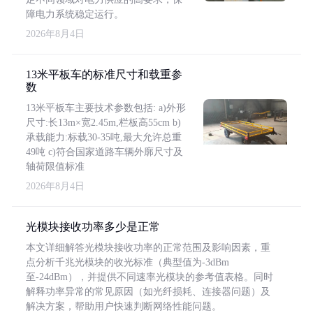
障电力系统稳定运行。
2026年8月4日
13米平板车的标准尺寸和载重参
数
13米平板车主要技术参数包括: a)外形
尺寸:长13m×宽2.45m,栏板高55cm b)
承载能力:标载30-35吨,最大允许总重
49吨 c)符合国家道路车辆外廓尺寸及
轴荷限值标准
2026年8月4日
光模块接收功率多少是正常
本文详细解答光模块接收功率的正常范围及影响因素，重
点分析千兆光模块的收光标准（典型值为-3dBm
至-24dBm），并提供不同速率光模块的参考值表格。同时
解释功率异常的常见原因（如光纤损耗、连接器问题）及
解决方案，帮助用户快速判断网络性能问题。