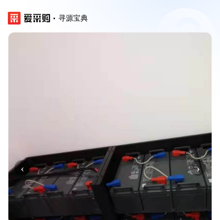
寻源宝典
‹
›