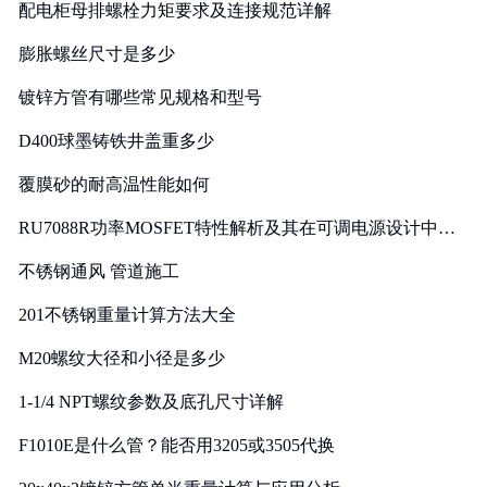
配电柜母排螺栓力矩要求及连接规范详解
膨胀螺丝尺寸是多少
镀锌方管有哪些常见规格和型号
D400球墨铸铁井盖重多少
覆膜砂的耐高温性能如何
RU7088R功率MOSFET特性解析及其在可调电源设计中的
实践
不锈钢通风 管道施工
201不锈钢重量计算方法大全
M20螺纹大径和小径是多少
1-1/4 NPT螺纹参数及底孔尺寸详解
F1010E是什么管？能否用3205或3505代换