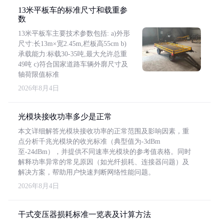
13米平板车的标准尺寸和载重参
数
13米平板车主要技术参数包括: a)外形
尺寸:长13m×宽2.45m,栏板高55cm b)
承载能力:标载30-35吨,最大允许总重
49吨 c)符合国家道路车辆外廓尺寸及
轴荷限值标准
2026年8月4日
光模块接收功率多少是正常
本文详细解答光模块接收功率的正常范围及影响因素，重
点分析千兆光模块的收光标准（典型值为-3dBm
至-24dBm），并提供不同速率光模块的参考值表格。同时
解释功率异常的常见原因（如光纤损耗、连接器问题）及
解决方案，帮助用户快速判断网络性能问题。
2026年8月4日
干式变压器损耗标准一览表及计算方法