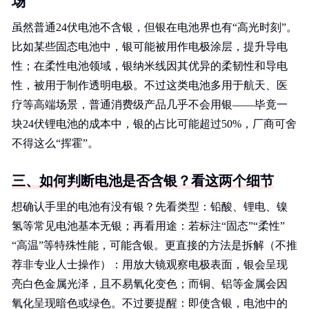
场
虽然普通24伏电池不含银，但银在电池界也有“高光时刻”。
比如某些固态电池中，银可能被用作电极涂层，提升导电
性；在柔性电池领域，银纳米线因其优异的柔韧性和导电
性，被用于制作透明电极。不过这类电池多用于航天、医
疗等高端场景，普通消费级产品几乎不会用银——毕竟一
块24伏锂电池的成本中，银的占比可能超过50%，厂商可舍
不得这么“挥霍”。
三、如何判断电池是否含银？看这两个细节
想确认手里的电池有没有银？先看类型：铅酸、锂电、镍
氢等常见电池基本无银；再看用途：若标注“固态”“柔性”
“高温”等特殊性能，可能含银。更直接的方法是拆解（不推
荐非专业人士操作）：用放大镜观察电极表面，银会呈现
亮白色金属光泽，且不易氧化变色；而铜、铝等金属会因
氧化呈现暗色或绿色。不过要提醒：即使含银，电池中的