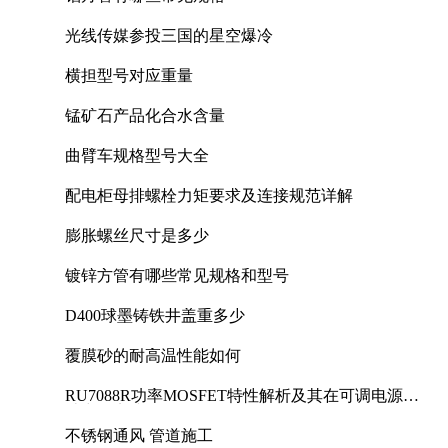
光线传媒参投三国的星空爆冷
横担型号对应重量
锰矿石产品化合水含量
曲臂车规格型号大全
配电柜母排螺栓力矩要求及连接规范详解
膨胀螺丝尺寸是多少
镀锌方管有哪些常见规格和型号
D400球墨铸铁井盖重多少
覆膜砂的耐高温性能如何
RU7088R功率MOSFET特性解析及其在可调电源设
计中的实践
不锈钢通风 管道施工