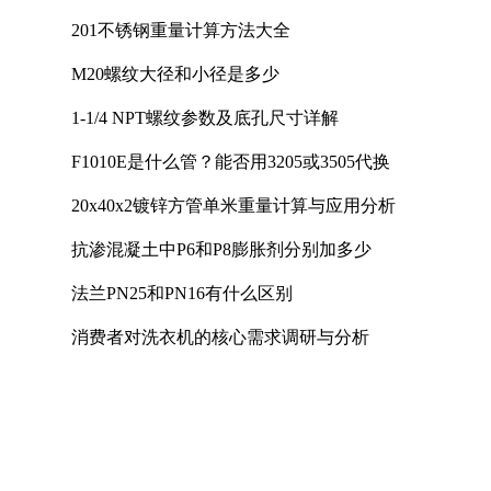
201不锈钢重量计算方法大全
M20螺纹大径和小径是多少
1-1/4 NPT螺纹参数及底孔尺寸详解
F1010E是什么管？能否用3205或3505代换
20x40x2镀锌方管单米重量计算与应用分析
抗渗混凝土中P6和P8膨胀剂分别加多少
法兰PN25和PN16有什么区别
消费者对洗衣机的核心需求调研与分析
U型螺栓的国家标准
煤矿用电热取暖器是否符合防爆电气设备标准
照明母线槽的主要作用是什么