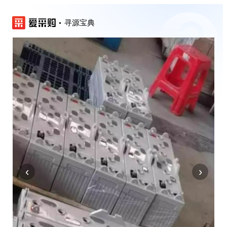
寻源宝典
‹
›