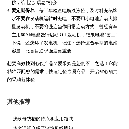
秒，给电池“喘息”机会
要定期保养
：每半年检查电解液液位，及时补充蒸馏
水
不要
在发动机运转时充电，
不要
用小电池启动大排
量发动机，
不要
将强启当作日常启动方式。曾经有车
主用60Ah电池强行启动3.0L发动机，结果电池“罢工”
不说，还烧坏了发电机。记住：选择适合车型的电池
容量，比盲目追求强启更重要。
想要高效找到心仪产品？爱采购是您的不二之选！它能
精准匹配您的需求，快速定位专属商品，开启省心省力
的采购新体验！
其他推荐
浇筑母线槽的特点和应用领域
本文详细介绍了浇筑母线槽的