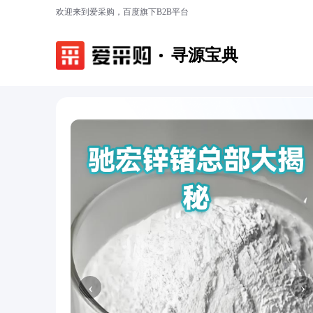
欢迎来到爱采购，百度旗下B2B平台
寻源宝典
‹
›