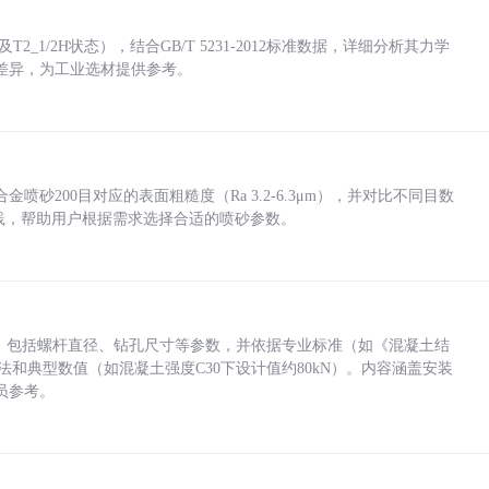
_1/2H状态），结合GB/T 5231-2012标准数据，详细分析其力学
差异，为工业选材提供参考。
砂200目对应的表面粗糙度（Ra 3.2-6.3μm），并对比不同目数
业实践，帮助用户根据需求选择合适的喷砂参数。
力，包括螺杆直径、钻孔尺寸等参数，并依据专业标准（如《混凝土结
方法和典型数值（如混凝土强度C30下设计值约80kN）。内容涵盖安装
员参考。