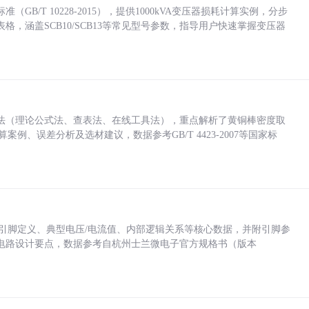
/T 10228-2015），提供1000kVA变压器损耗计算实例，分步
，涵盖SCB10/SCB13等常见型号参数，指导用户快速掌握变压器
法（理论公式法、查表法、在线工具法），重点解析了黄铜棒密度取
计算案例、误差分析及选材建议，数据参考GB/T 4423-2007等国家标
括各引脚定义、典型电压/电流值、内部逻辑关系等核心数据，并附引脚参
电路设计要点，数据参考自杭州士兰微电子官方规格书（版本