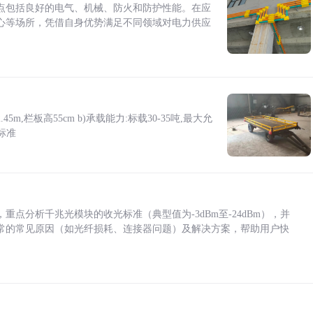
点包括良好的电气、机械、防火和防护性能。在应
心等场所，凭借自身优势满足不同领域对电力供应
5m,栏板高55cm b)承载能力:标载30-35吨,最大允
标准
点分析千兆光模块的收光标准（典型值为-3dBm至-24dBm），并
常的常见原因（如光纤损耗、连接器问题）及解决方案，帮助用户快