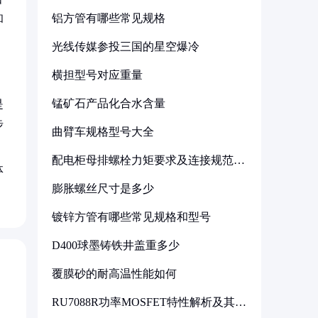
铝方管有哪些常见规格
和
光线传媒参投三国的星空爆冷
横担型号对应重量
锰矿石产品化合水含量
是
步
曲臂车规格型号大全
配电柜母排螺栓力矩要求及连接规范详
体
解
膨胀螺丝尺寸是多少
镀锌方管有哪些常见规格和型号
D400球墨铸铁井盖重多少
覆膜砂的耐高温性能如何
RU7088R功率MOSFET特性解析及其在
可调电源设计中的实践