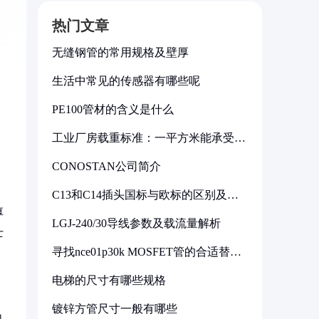
热门文章
无缝钢管的常用规格及壁厚
生活中常见的传感器有哪些呢
PE100管材的含义是什么
工业厂房载重标准：一平方米能承受多
少公斤
CONOSTAN公司简介
C13和C14插头国标与欧标的区别及其
标准解析
厚
LGJ-240/30导线参数及载流量解析
士
寻找nce01p30k MOSFET管的合适替代
型号
电梯的尺寸有哪些规格
镀锌方管尺寸一般有哪些
如