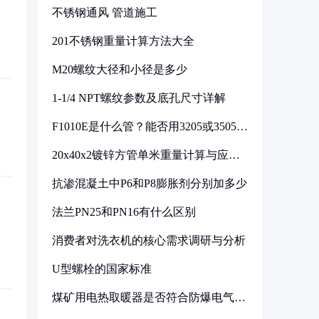
不锈钢通风 管道施工
201不锈钢重量计算方法大全
M20螺纹大径和小径是多少
1-1/4 NPT螺纹参数及底孔尺寸详解
F1010E是什么管？能否用3205或3505代
换
20x40x2镀锌方管单米重量计算与应用
分析
抗渗混凝土中P6和P8膨胀剂分别加多少
法兰PN25和PN16有什么区别
消费者对洗衣机的核心需求调研与分析
U型螺栓的国家标准
煤矿用电热取暖器是否符合防爆电气设
备标准