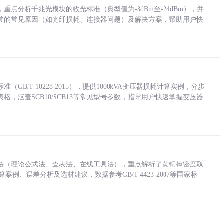
点分析千兆光模块的收光标准（典型值为-3dBm至-24dBm），并
常的常见原因（如光纤损耗、连接器问题）及解决方案，帮助用户快
/T 10228-2015），提供1000kVA变压器损耗计算实例，分步
，涵盖SCB10/SCB13等常见型号参数，指导用户快速掌握变压器
法（理论公式法、查表法、在线工具法），重点解析了黄铜棒密度取
计算案例、误差分析及选材建议，数据参考GB/T 4423-2007等国家标