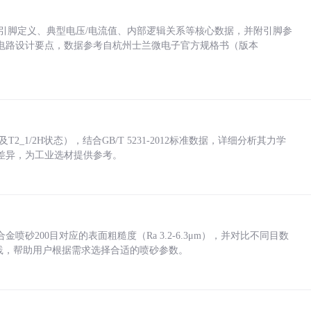
括各引脚定义、典型电压/电流值、内部逻辑关系等核心数据，并附引脚参
电路设计要点，数据参考自杭州士兰微电子官方规格书（版本
_1/2H状态），结合GB/T 5231-2012标准数据，详细分析其力学
差异，为工业选材提供参考。
砂200目对应的表面粗糙度（Ra 3.2-6.3μm），并对比不同目数
业实践，帮助用户根据需求选择合适的喷砂参数。