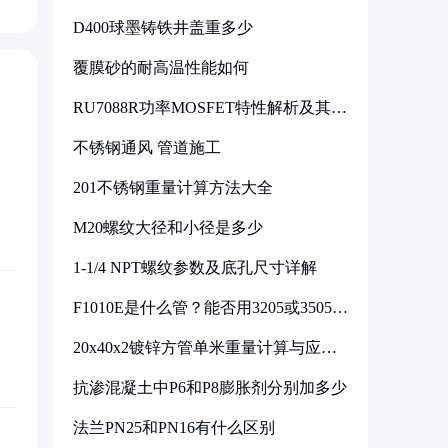
D400球墨铸铁井盖重多少
覆膜砂的耐高温性能如何
RU7088R功率MOSFET特性解析及其在
可调电源设计中的实践
不锈钢通风 管道施工
201不锈钢重量计算方法大全
M20螺纹大径和小径是多少
1-1/4 NPT螺纹参数及底孔尺寸详解
F1010E是什么管？能否用3205或3505代
换
20x40x2镀锌方管单米重量计算与应用
分析
抗渗混凝土中P6和P8膨胀剂分别加多少
法兰PN25和PN16有什么区别