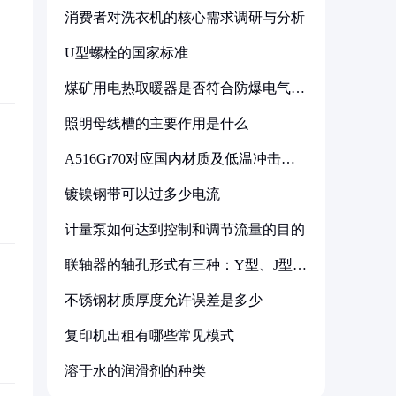
消费者对洗衣机的核心需求调研与分析
U型螺栓的国家标准
煤矿用电热取暖器是否符合防爆电气设
备标准
照明母线槽的主要作用是什么
A516Gr70对应国内材质及低温冲击要
求解析
镀镍钢带可以过多少电流
计量泵如何达到控制和调节流量的目的
联轴器的轴孔形式有三种：Y型、J型、
Z型
不锈钢材质厚度允许误差是多少
复印机出租有哪些常见模式
溶于水的润滑剂的种类