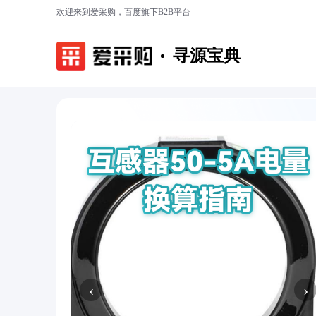
欢迎来到爱采购，百度旗下B2B平台
寻源宝典
‹
›