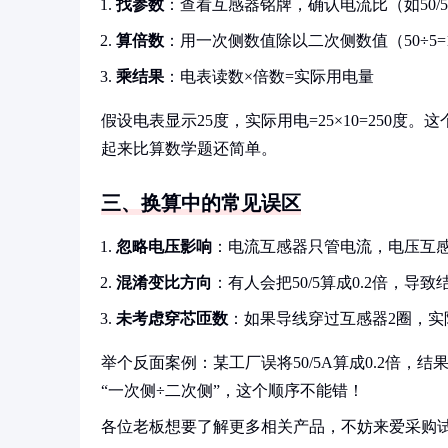
找参数
：查看互感器铭牌，确认电流比（如50/5
算倍数
：用一次侧数值除以二次侧数值（50÷5=
乘结果
：电表读数×倍数=实际用电量
假设电表显示25度，实际用电=25×10=250
起来比算数学题还简单。
三、换算中的常见误区
忽略电压影响
：电流互感器只管电流，电压互
混淆变比方向
：有人会把50/5算成0.2倍，导致
未考虑穿芯匝数
：如果导线穿过互感器2圈，实
举个反面案例：某工厂误将50/5A算成0.2倍，
“一次侧÷二次侧”，这个顺序不能错！
各位老板想要了解更多相关产品，不妨来爱采购