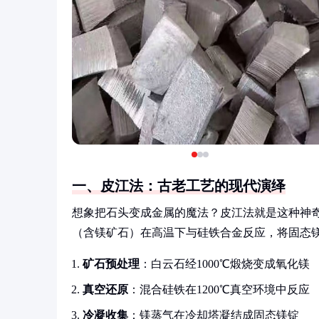
一、皮江法：古老工艺的现代演绎
想象把石头变成金属的魔法？皮江法就是这种神奇
（含镁矿石）在高温下与硅铁合金反应，将固态
矿石预处理
：白云石经1000℃煅烧变成氧化镁
真空还原
：混合硅铁在1200℃真空环境中反应
冷凝收集
：镁蒸气在冷却塔凝结成固态镁锭