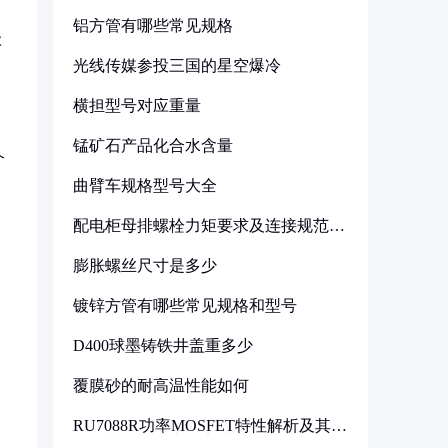
铝方管有哪些常见规格
级
光线传媒参投三国的星空爆冷
横担型号对应重量
锰矿石产品化合水含量
个
曲臂车规格型号大全
配电柜母排螺栓力矩要求及连接规范详
解
膨胀螺丝尺寸是多少
镀锌方管有哪些常见规格和型号
D400球墨铸铁井盖重多少
。
覆膜砂的耐高温性能如何
RU7088R功率MOSFET特性解析及其在
可调电源设计中的实践