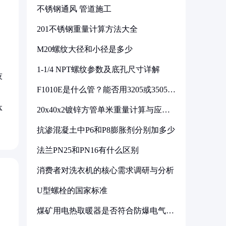
不锈钢通风 管道施工
201不锈钢重量计算方法大全
M20螺纹大径和小径是多少
1-1/4 NPT螺纹参数及底孔尺寸详解
技
F1010E是什么管？能否用3205或3505代
换
体
20x40x2镀锌方管单米重量计算与应用
分析
抗渗混凝土中P6和P8膨胀剂分别加多少
法兰PN25和PN16有什么区别
消费者对洗衣机的核心需求调研与分析
U型螺栓的国家标准
煤矿用电热取暖器是否符合防爆电气设
备标准