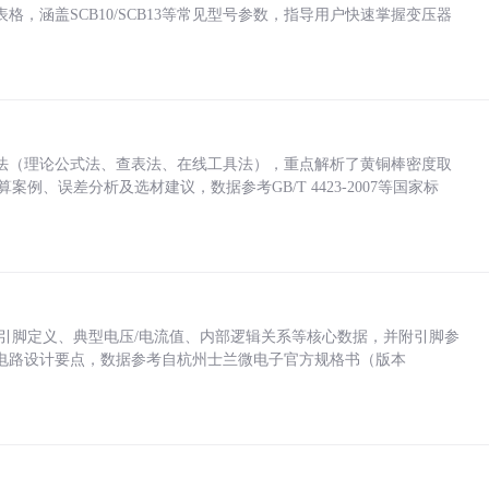
，涵盖SCB10/SCB13等常见型号参数，指导用户快速掌握变压器
法（理论公式法、查表法、在线工具法），重点解析了黄铜棒密度取
计算案例、误差分析及选材建议，数据参考GB/T 4423-2007等国家标
括各引脚定义、典型电压/电流值、内部逻辑关系等核心数据，并附引脚参
电路设计要点，数据参考自杭州士兰微电子官方规格书（版本