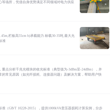
心等场所，凭借自身优势满足不同领域对电力供应
5m,栏板高55cm b)承载能力:标载30-35吨,最大允
标准
点分析千兆光模块的收光标准（典型值为-3dBm至-24dBm），并
常的常见原因（如光纤损耗、连接器问题）及解决方案，帮助用户快
/T 10228-2015），提供1000kVA变压器损耗计算实例，分步