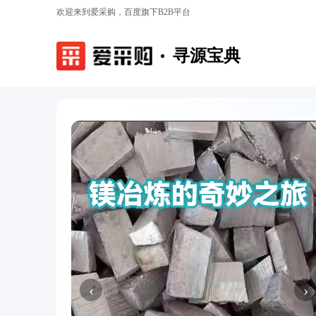
欢迎来到爱采购，百度旗下B2B平台
寻源宝典
‹
›