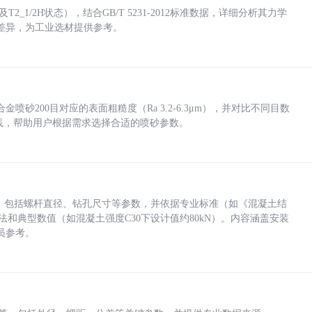
_1/2H状态），结合GB/T 5231-2012标准数据，详细分析其力学
差异，为工业选材提供参考。
砂200目对应的表面粗糙度（Ra 3.2-6.3μm），并对比不同目数
业实践，帮助用户根据需求选择合适的喷砂参数。
力，包括螺杆直径、钻孔尺寸等参数，并依据专业标准（如《混凝土结
方法和典型数值（如混凝土强度C30下设计值约80kN）。内容涵盖安装
员参考。