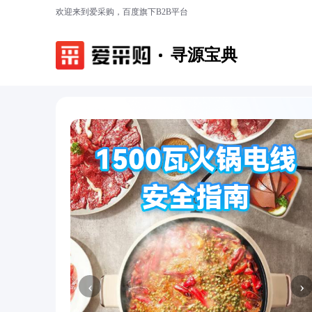
欢迎来到爱采购，百度旗下B2B平台
寻源宝典
‹
›