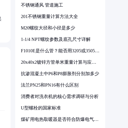
布
不锈钢通风 管道施工
201不锈钢重量计算方法大全
采
M20螺纹大径和小径是多少
1-1/4 NPT螺纹参数及底孔尺寸详解
F1010E是什么管？能否用3205或3505代
换
20x40x2镀锌方管单米重量计算与应用
分析
抗渗混凝土中P6和P8膨胀剂分别加多少
法兰PN25和PN16有什么区别
消费者对洗衣机的核心需求调研与分析
U型螺栓的国家标准
煤矿用电热取暖器是否符合防爆电气设
备标准