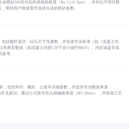
砂200目对应的表面粗糙度（Ra 3.2-6.3μm），并对比不同目数
业实践，帮助用户根据需求选择合适的喷砂参数。
力，包括螺杆直径、钻孔尺寸等参数，并依据专业标准（如《混凝土结
方法和典型数值（如混凝土强度C30下设计值约80kN）。内容涵盖安装
员参考。
底孔计算，包括外径、螺距、公差等关键参数，并提供专业数据来源
孔尺寸的常见疑问，通过公式推导给出精确推荐值（Φ5.18mm），并附加工艺