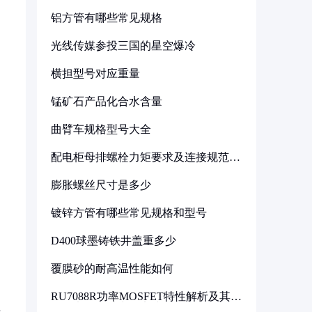
铝方管有哪些常见规格
光线传媒参投三国的星空爆冷
横担型号对应重量
锰矿石产品化合水含量
曲臂车规格型号大全
配电柜母排螺栓力矩要求及连接规范详
解
膨胀螺丝尺寸是多少
镀锌方管有哪些常见规格和型号
D400球墨铸铁井盖重多少
覆膜砂的耐高温性能如何
RU7088R功率MOSFET特性解析及其在
可调电源设计中的实践