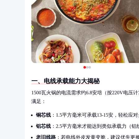
一、电线承载能力大揭秘
1500瓦火锅的电流需求约6.8安培（按220V
满足：
铜芯线
：1.5平方毫米可承载13-15安，轻松应
铝芯线
：2.5平方毫米才能达到类似承载力（铝
老旧线路
：若电线外皮发黄变脆，建议优先更