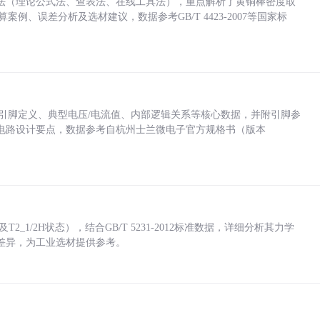
法（理论公式法、查表法、在线工具法），重点解析了黄铜棒密度取
计算案例、误差分析及选材建议，数据参考GB/T 4423-2007等国家标
括各引脚定义、典型电压/电流值、内部逻辑关系等核心数据，并附引脚参
电路设计要点，数据参考自杭州士兰微电子官方规格书（版本
_1/2H状态），结合GB/T 5231-2012标准数据，详细分析其力学
差异，为工业选材提供参考。