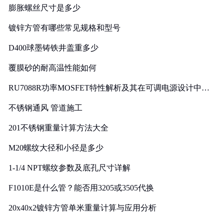
膨胀螺丝尺寸是多少
镀锌方管有哪些常见规格和型号
D400球墨铸铁井盖重多少
覆膜砂的耐高温性能如何
RU7088R功率MOSFET特性解析及其在可调电源设计中的
实践
不锈钢通风 管道施工
201不锈钢重量计算方法大全
M20螺纹大径和小径是多少
1-1/4 NPT螺纹参数及底孔尺寸详解
F1010E是什么管？能否用3205或3505代换
20x40x2镀锌方管单米重量计算与应用分析