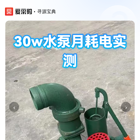
寻源宝典
‹
›