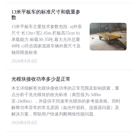
13米平板车的标准尺寸和载重参
数
13米平板车主要技术参数包括: a)外形
尺寸:长13m×宽2.45m,栏板高55cm b)
承载能力:标载30-35吨,最大允许总重
49吨 c)符合国家道路车辆外廓尺寸及
轴荷限值标准
2026年8月4日
光模块接收功率多少是正常
本文详细解答光模块接收功率的正常范围及影响因素，重
点分析千兆光模块的收光标准（典型值为-3dBm
至-24dBm），并提供不同速率光模块的参考值表格。同时
解释功率异常的常见原因（如光纤损耗、连接器问题）及
解决方案，帮助用户快速判断网络性能问题。
2026年8月4日