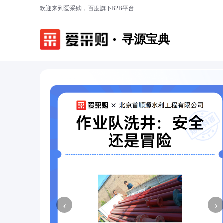
欢迎来到爱采购，百度旗下B2B平台
寻源宝典
‹
›