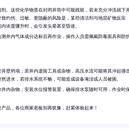
菌剂。这些化学物质在封闭井筒中可能残留，若未充分冲洗就下
导致灼伤、过敏。更隐蔽的风险是，某些清洁剂与地层矿物反应
间内浓度骤升时，会引发头晕甚至昏迷。
检测井内气体成分达标后再作业，操作人员需佩戴防毒面具和防
发井壁坍塌；若井内遗留工具或杂物，高压水流可能将其冲起撞
突然进水，若排水系统不畅，可能造成设备淹没或人员被困。
除井内杂物；安装水位报警装置，确保排水泵随时可用，作业时
仪产品，各位商家老板别再犹豫，赶紧体验起来！