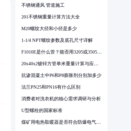
不锈钢通风 管道施工
201不锈钢重量计算方法大全
M20螺纹大径和小径是多少
1-1/4 NPT螺纹参数及底孔尺寸详解
F1010E是什么管？能否用3205或3505代
换
20x40x2镀锌方管单米重量计算与应用
分析
抗渗混凝土中P6和P8膨胀剂分别加多少
法兰PN25和PN16有什么区别
消费者对洗衣机的核心需求调研与分析
U型螺栓的国家标准
煤矿用电热取暖器是否符合防爆电气设
备标准