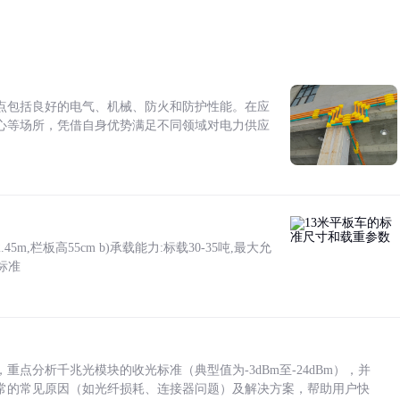
点包括良好的电气、机械、防火和防护性能。在应
心等场所，凭借自身优势满足不同领域对电力供应
5m,栏板高55cm b)承载能力:标载30-35吨,最大允
标准
点分析千兆光模块的收光标准（典型值为-3dBm至-24dBm），并
常的常见原因（如光纤损耗、连接器问题）及解决方案，帮助用户快