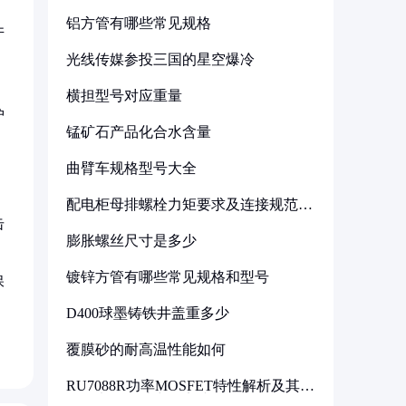
铝方管有哪些常见规格
井
光线传媒参投三国的星空爆冷
横担型号对应重量
护
锰矿石产品化合水含量
曲臂车规格型号大全
配电柜母排螺栓力矩要求及连接规范详
解
击
膨胀螺丝尺寸是多少
镀锌方管有哪些常见规格和型号
保
D400球墨铸铁井盖重多少
覆膜砂的耐高温性能如何
RU7088R功率MOSFET特性解析及其在
可调电源设计中的实践