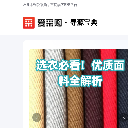
欢迎来到爱采购，百度旗下B2B平台
寻源宝典
‹
›