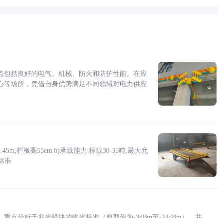
点包括良好的电气、机械、防火和防护性能。在应
心等场所，凭借自身优势满足不同领域对电力供应
5m,栏板高55cm b)承载能力:标载30-35吨,最大允
标准
点分析千兆光模块的收光标准（典型值为-3dBm至-24dBm），并