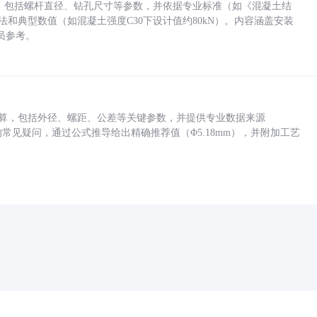
力，包括螺杆直径、钻孔尺寸等参数，并依据专业标准（如《混凝土结
方法和典型数值（如混凝土强度C30下设计值约80kN）。内容涵盖安装
员参考。
底孔计算，包括外径、螺距、公差等关键参数，并提供专业数据来源
孔尺寸的常见疑问，通过公式推导给出精确推荐值（Φ5.18mm），并附加工艺