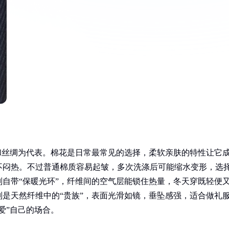
和丝绸为代表。棉花是日常最常见的选择，柔软亲肤的特性让它
不闷热。不过普通棉质容易起皱，多次洗涤后可能缩水变形，选
自带“保暖光环”，纤维间的空气层能锁住热量，冬天穿既轻便
是天然纤维中的“贵族”，表面光滑如镜，垂坠感强，适合做礼
爱”自己的场合。