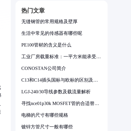
热门文章
无缝钢管的常用规格及壁厚
生活中常见的传感器有哪些呢
PE100管材的含义是什么
工业厂房载重标准：一平方米能承受多
少公斤
CONOSTAN公司简介
C13和C14插头国标与欧标的区别及其
标准解析
成
LGJ-240/30导线参数及载流量解析
择
寻找nce01p30k MOSFET管的合适替代
又
型号
服
电梯的尺寸有哪些规格
镀锌方管尺寸一般有哪些