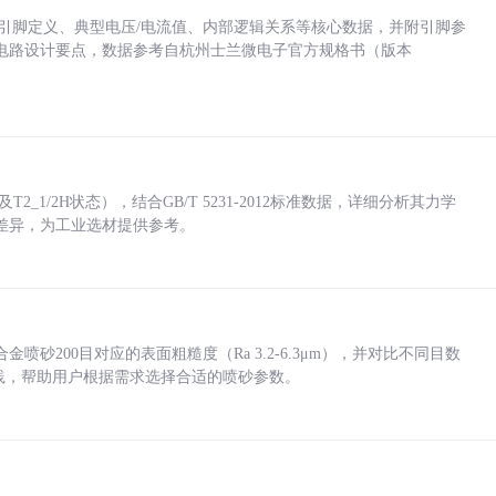
括各引脚定义、典型电压/电流值、内部逻辑关系等核心数据，并附引脚参
电路设计要点，数据参考自杭州士兰微电子官方规格书（版本
_1/2H状态），结合GB/T 5231-2012标准数据，详细分析其力学
差异，为工业选材提供参考。
砂200目对应的表面粗糙度（Ra 3.2-6.3μm），并对比不同目数
业实践，帮助用户根据需求选择合适的喷砂参数。