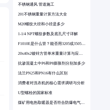
不锈钢通风 管道施工
201不锈钢重量计算方法大全
M20螺纹大径和小径是多少
1-1/4 NPT螺纹参数及底孔尺寸详解
F1010E是什么管？能否用3205或3505代
换
20x40x2镀锌方管单米重量计算与应用
分析
抗渗混凝土中P6和P8膨胀剂分别加多少
法兰PN25和PN16有什么区别
消费者对洗衣机的核心需求调研与分析
U型螺栓的国家标准
煤矿用电热取暖器是否符合防爆电气设
备标准