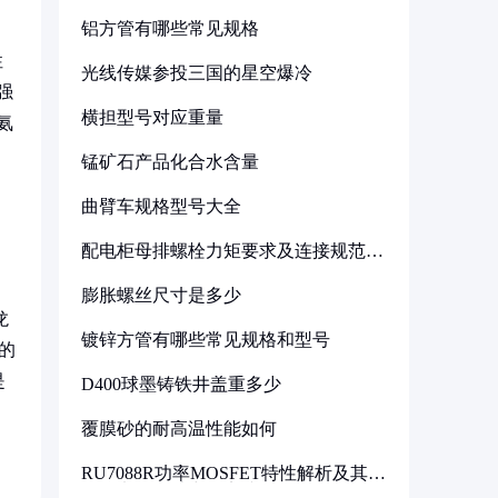
铝方管有哪些常见规格
性
光线传媒参投三国的星空爆冷
强
横担型号对应重量
氨
用
锰矿石产品化合水含量
曲臂车规格型号大全
配电柜母排螺栓力矩要求及连接规范详
解
膨胀螺丝尺寸是多少
龙
镀锌方管有哪些常见规格和型号
的
是
D400球墨铸铁井盖重多少
覆膜砂的耐高温性能如何
RU7088R功率MOSFET特性解析及其在
可调电源设计中的实践