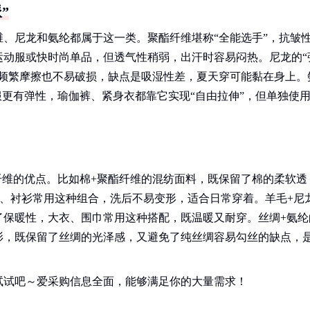
”
、尼龙和氨纶都属于这一类。聚酯纤维堪称“全能选手”，抗皱
运动服或快时尚单品，但透气性稍弱，出汗时容易闷热。尼龙的“
使频繁摩擦也不易破损，缺点是吸湿性差，夏天穿可能黏在身上。
服更有弹性，瑜伽裤、紧身衣都靠它实现“自由拉伸”，但单独使
纤维的优点。比如棉+聚酯纤维的混纺面料，既保留了棉的柔软透
、衬衫常用这种组合，洗后不易变形，适合日常穿着。羊毛+尼
了保暖性，大衣、围巾常用这种搭配，既温暖又耐穿。丝绸+氨纶
衫，既保留了丝绸的光泽感，又避免了纯丝绸容易勾丝的缺点，
试试吧～爱采购信息全面，能够满足你的大量需求！