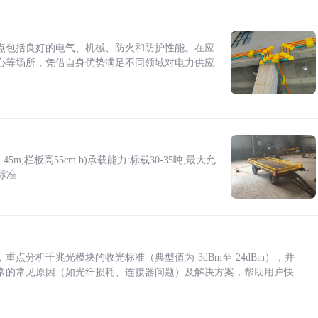
点包括良好的电气、机械、防火和防护性能。在应
心等场所，凭借自身优势满足不同领域对电力供应
5m,栏板高55cm b)承载能力:标载30-35吨,最大允
标准
点分析千兆光模块的收光标准（典型值为-3dBm至-24dBm），并
常的常见原因（如光纤损耗、连接器问题）及解决方案，帮助用户快