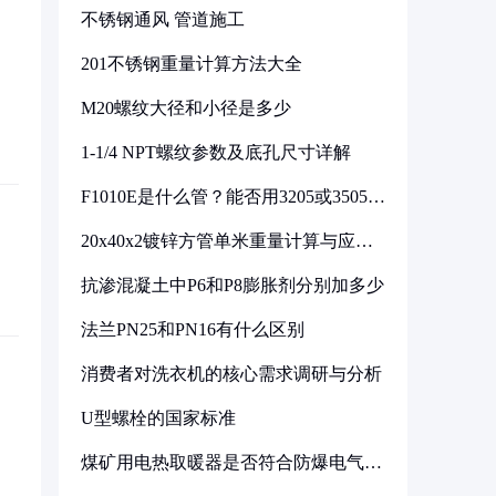
不锈钢通风 管道施工
201不锈钢重量计算方法大全
M20螺纹大径和小径是多少
1-1/4 NPT螺纹参数及底孔尺寸详解
F1010E是什么管？能否用3205或3505代
换
20x40x2镀锌方管单米重量计算与应用
分析
抗渗混凝土中P6和P8膨胀剂分别加多少
法兰PN25和PN16有什么区别
消费者对洗衣机的核心需求调研与分析
U型螺栓的国家标准
煤矿用电热取暖器是否符合防爆电气设
备标准