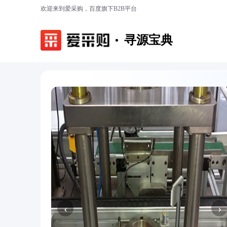
欢迎来到爱采购，百度旗下B2B平台
寻源宝典
‹
›