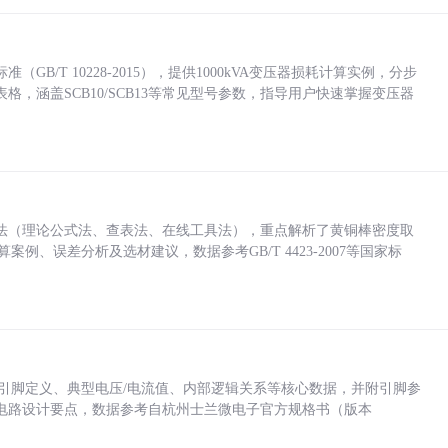
/T 10228-2015），提供1000kVA变压器损耗计算实例，分步
，涵盖SCB10/SCB13等常见型号参数，指导用户快速掌握变压器
法（理论公式法、查表法、在线工具法），重点解析了黄铜棒密度取
计算案例、误差分析及选材建议，数据参考GB/T 4423-2007等国家标
括各引脚定义、典型电压/电流值、内部逻辑关系等核心数据，并附引脚参
电路设计要点，数据参考自杭州士兰微电子官方规格书（版本