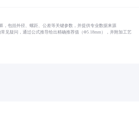
底孔计算，包括外径、螺距、公差等关键参数，并提供专业数据来源
孔尺寸的常见疑问，通过公式推导给出精确推荐值（Φ5.18mm），并附加工艺
药品医疗器械网络信息服务备案(京)网药械信息备字（2021）第00159号
京ICP证030173号
京公网安备11000002000001号