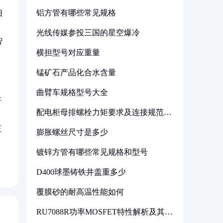
铝方管有哪些常见规格
阳
。
光线传媒参投三国的星空爆冷
智
横担型号对应重量
锰矿石产品化合水含量
曲臂车规格型号大全
研
配电柜母排螺栓力矩要求及连接规范详
解
正
膨胀螺丝尺寸是多少
镀锌方管有哪些常见规格和型号
D400球墨铸铁井盖重多少
覆膜砂的耐高温性能如何
RU7088R功率MOSFET特性解析及其在
可调电源设计中的实践