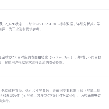
_1/2H状态），结合GB/T 5231-2012标准数据，详细分析其力学
差异，为工业选材提供参考。
砂200目对应的表面粗糙度（Ra 3.2-6.3μm），并对比不同目数
业实践，帮助用户根据需求选择合适的喷砂参数。
力，包括螺杆直径、钻孔尺寸等参数，并依据专业标准（如《混凝土结
方法和典型数值（如混凝土强度C30下设计值约80kN）。内容涵盖安装
员参考。