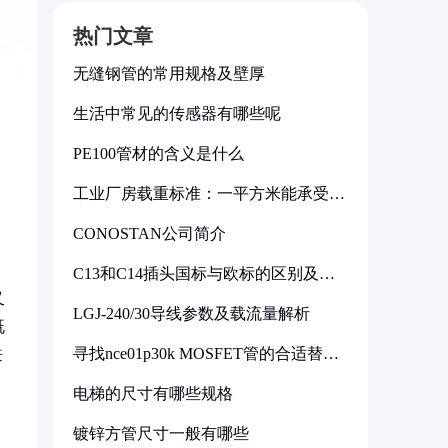
热门文章
无缝钢管的常用规格及壁厚
生活中常见的传感器有哪些呢
PE100管材的含义是什么
工业厂房载重标准：一平方米能承受多
少公斤
CONOSTAN公司简介
C13和C14插头国标与欧标的区别及其
标准解析
又
LGJ-240/30导线参数及载流量解析
既
寻找nce01p30k MOSFET管的合适替代
兼
型号
电梯的尺寸有哪些规格
镀锌方管尺寸一般有哪些