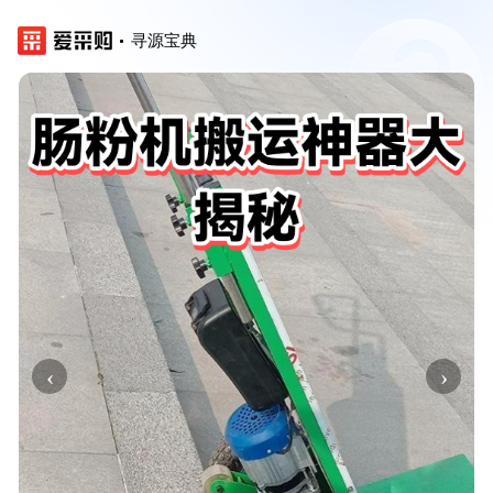
寻源宝典
‹
›