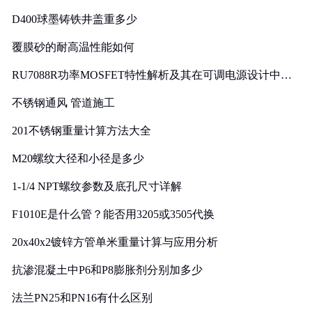
D400球墨铸铁井盖重多少
覆膜砂的耐高温性能如何
RU7088R功率MOSFET特性解析及其在可调电源设计中的
实践
不锈钢通风 管道施工
201不锈钢重量计算方法大全
M20螺纹大径和小径是多少
1-1/4 NPT螺纹参数及底孔尺寸详解
F1010E是什么管？能否用3205或3505代换
20x40x2镀锌方管单米重量计算与应用分析
抗渗混凝土中P6和P8膨胀剂分别加多少
法兰PN25和PN16有什么区别