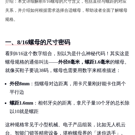
介绍：
本文详细解析8/16螺母的尺寸含义，包括直径与螺距的对应
关系，并介绍如何根据需求选择合适螺母，帮助读者全面了解螺母
规格。
一、8/16螺母的尺寸密码
看到8/16这个数字组合，别以为是什么神秘代码！其实这是
螺母规格的通俗叫法——
外径8毫米，螺距1.6毫米
的螺母。
就像买鞋子要说38码，螺母也需要用数字来精准描述：
外径8mm
：指螺母对边距离，用卡尺量刚好能卡住两个
平行边
螺距1.6mm
：相邻牙尖的距离，拿尺子量10个牙的总长除
以10就是螺距
这种规格常见于小型机械、电子产品组装，比如无人机云
台、智能门锁等精密设备，堪称螺母界的「迷你选手」。