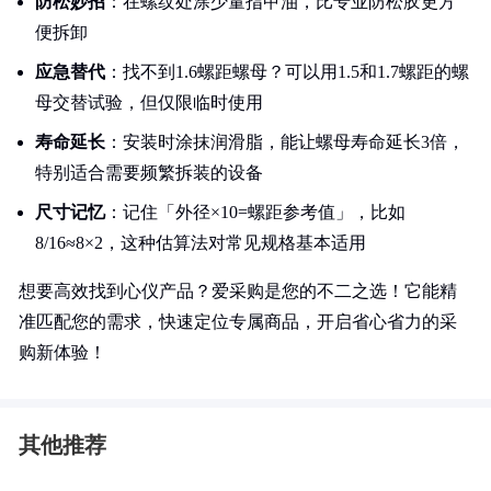
防松妙招
：在螺纹处涂少量指甲油，比专业防松胶更方
便拆卸
应急替代
：找不到1.6螺距螺母？可以用1.5和1.7螺距的螺
母交替试验，但仅限临时使用
寿命延长
：安装时涂抹润滑脂，能让螺母寿命延长3倍，
特别适合需要频繁拆装的设备
尺寸记忆
：记住「外径×10=螺距参考值」，比如
8/16≈8×2，这种估算法对常见规格基本适用
想要高效找到心仪产品？爱采购是您的不二之选！它能精
准匹配您的需求，快速定位专属商品，开启省心省力的采
购新体验！
其他推荐