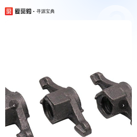
寻源宝典
‹
›