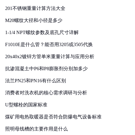
201不锈钢重量计算方法大全
M20螺纹大径和小径是多少
1-1/4 NPT螺纹参数及底孔尺寸详解
F1010E是什么管？能否用3205或3505代换
20x40x2镀锌方管单米重量计算与应用分析
抗渗混凝土中P6和P8膨胀剂分别加多少
法兰PN25和PN16有什么区别
消费者对洗衣机的核心需求调研与分析
U型螺栓的国家标准
煤矿用电热取暖器是否符合防爆电气设备标准
照明母线槽的主要作用是什么