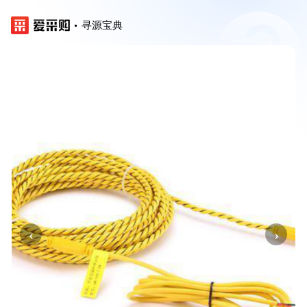
寻源宝典
‹
›