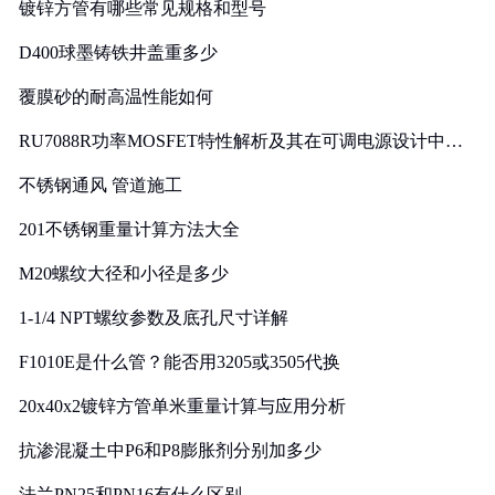
镀锌方管有哪些常见规格和型号
D400球墨铸铁井盖重多少
覆膜砂的耐高温性能如何
RU7088R功率MOSFET特性解析及其在可调电源设计中的
实践
不锈钢通风 管道施工
201不锈钢重量计算方法大全
M20螺纹大径和小径是多少
1-1/4 NPT螺纹参数及底孔尺寸详解
F1010E是什么管？能否用3205或3505代换
20x40x2镀锌方管单米重量计算与应用分析
抗渗混凝土中P6和P8膨胀剂分别加多少
法兰PN25和PN16有什么区别