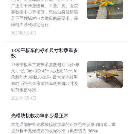
广泛用于商业建筑、工业厂房、医院
和数据中心等场所，凭借自身优势满
足不同领域对电力供应的高要求，保
障电力系统稳定运行。
2026年8月4日
13米平板车的标准尺寸和载重参
数
13米平板车主要技术参数包括: a)外形
尺寸:长13m×宽2.45m,栏板高55cm b)
承载能力:标载30-35吨,最大允许总重
49吨 c)符合国家道路车辆外廓尺寸及
轴荷限值标准
2026年8月4日
光模块接收功率多少是正常
本文详细解答光模块接收功率的正常范围及影响因素，重
点分析千兆光模块的收光标准（典型值为-3dBm