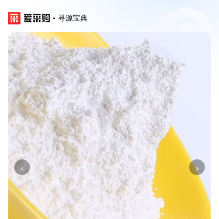
寻源宝典
‹
›