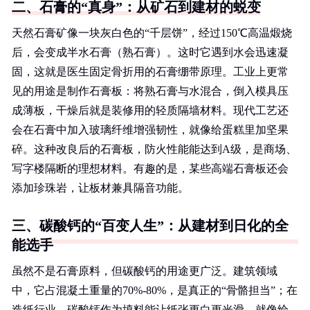
二、石膏的“真身”：从矿石到建材的蜕变
天然石膏矿像一块灰白色的“千层饼”，经过150℃高温煅烧
后，会变成半水石膏（熟石膏）。这时它遇到水会迅速凝
固，这就是医生固定骨折用的石膏绷带原理。工业上更常
见的用途是制作石膏板：将熟石膏与水混合，倒入模具压
成薄板，干燥后就是装修用的轻质隔墙材料。现代工艺还
会在石膏中加入玻璃纤维增强韧性，就像给蛋糕里加坚果
碎。这种改良后的石膏板，防火性能能达到A级，是商场、
写字楼隔断的理想材料。有趣的是，某些高端石膏板还会
添加珍珠岩，让板材兼具隔音功能。
三、碳酸钙的“百变人生”：从建材到日化的全
能选手
虽然不是石膏原料，但碳酸钙的用途更广泛。建筑领域
中，它占混凝土重量的70%-80%，是真正的“骨骼担当”；在
造纸行业，碳酸钙作为填料能让纸张更白更光滑，就像给