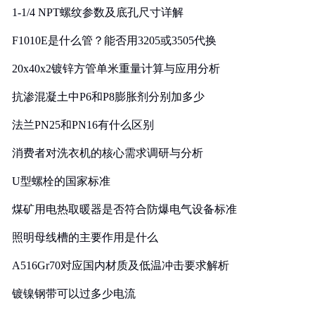
1-1/4 NPT螺纹参数及底孔尺寸详解
F1010E是什么管？能否用3205或3505代换
20x40x2镀锌方管单米重量计算与应用分析
抗渗混凝土中P6和P8膨胀剂分别加多少
法兰PN25和PN16有什么区别
消费者对洗衣机的核心需求调研与分析
U型螺栓的国家标准
煤矿用电热取暖器是否符合防爆电气设备标准
照明母线槽的主要作用是什么
A516Gr70对应国内材质及低温冲击要求解析
镀镍钢带可以过多少电流