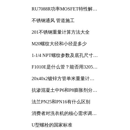
RU7088R功率MOSFET特性解析
及其在可调电源设计中的实践
不锈钢通风 管道施工
201不锈钢重量计算方法大全
M20螺纹大径和小径是多少
1-1/4 NPT螺纹参数及底孔尺寸详
解
F1010E是什么管？能否用3205或
3505代换
20x40x2镀锌方管单米重量计算
与应用分析
抗渗混凝土中P6和P8膨胀剂分别
加多少
法兰PN25和PN16有什么区别
消费者对洗衣机的核心需求调研
与分析
U型螺栓的国家标准