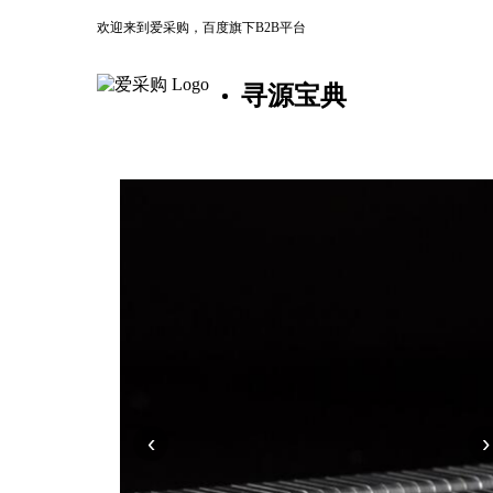
欢迎来到爱采购，百度旗下B2B平台
寻源宝典
‹
›