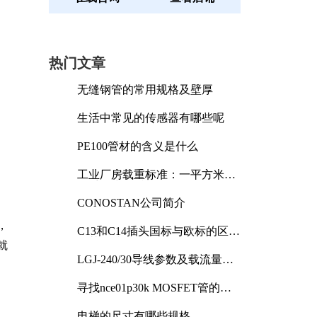
热门文章
无缝钢管的常用规格及壁厚
生活中常见的传感器有哪些呢
PE100管材的含义是什么
工业厂房载重标准：一平方米能
承受多少公斤
CONOSTAN公司简介
，
C13和C14插头国标与欧标的区别
及其标准解析
就
LGJ-240/30导线参数及载流量解
析
寻找nce01p30k MOSFET管的合
适替代型号
电梯的尺寸有哪些规格