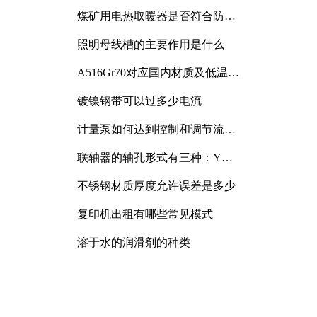
煤矿用电热取暖器是否符合防爆
电气设备标准
照明母线槽的主要作用是什么
A516Gr70对应国内材质及低温冲
击要求解析
镀镍钢带可以过多少电流
计量泵如何达到控制和调节流量
的目的
联轴器的轴孔形式有三种：Y
型、J型、Z型
不锈钢材质厚度允许误差是多少
复印机出租有哪些常见模式
溶于水的润滑剂的种类