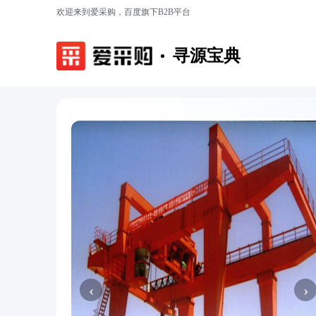
欢迎来到爱采购，百度旗下B2B平台
寻源宝典
‹
›