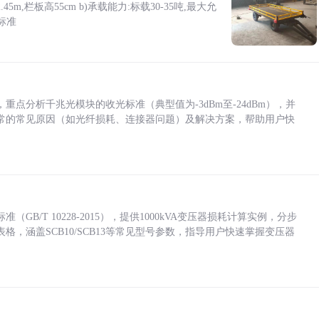
5m,栏板高55cm b)承载能力:标载30-35吨,最大允
标准
点分析千兆光模块的收光标准（典型值为-3dBm至-24dBm），并
常的常见原因（如光纤损耗、连接器问题）及解决方案，帮助用户快
/T 10228-2015），提供1000kVA变压器损耗计算实例，分步
，涵盖SCB10/SCB13等常见型号参数，指导用户快速掌握变压器