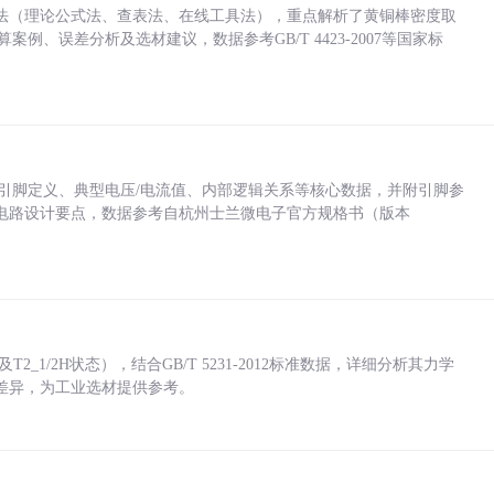
法（理论公式法、查表法、在线工具法），重点解析了黄铜棒密度取
计算案例、误差分析及选材建议，数据参考GB/T 4423-2007等国家标
括各引脚定义、典型电压/电流值、内部逻辑关系等核心数据，并附引脚参
电路设计要点，数据参考自杭州士兰微电子官方规格书（版本
_1/2H状态），结合GB/T 5231-2012标准数据，详细分析其力学
差异，为工业选材提供参考。