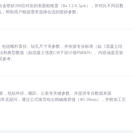
砂200目对应的表面粗糙度（Ra 3.2-6.3μm），并对比不同目数
业实践，帮助用户根据需求选择合适的喷砂参数。
力，包括螺杆直径、钻孔尺寸等参数，并依据专业标准（如《混凝土结
方法和典型数值（如混凝土强度C30下设计值约80kN）。内容涵盖安装
员参考。
底孔计算，包括外径、螺距、公差等关键参数，并提供专业数据来源
孔尺寸的常见疑问，通过公式推导给出精确推荐值（Φ5.18mm），并附加工艺