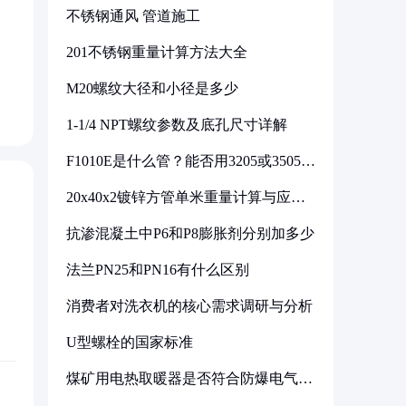
不锈钢通风 管道施工
201不锈钢重量计算方法大全
M20螺纹大径和小径是多少
1-1/4 NPT螺纹参数及底孔尺寸详解
F1010E是什么管？能否用3205或3505代
换
20x40x2镀锌方管单米重量计算与应用
分析
抗渗混凝土中P6和P8膨胀剂分别加多少
法兰PN25和PN16有什么区别
消费者对洗衣机的核心需求调研与分析
U型螺栓的国家标准
煤矿用电热取暖器是否符合防爆电气设
备标准