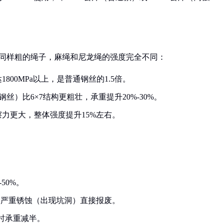
像同样粗的绳子，麻绳和尼龙绳的强度完全不同：
00MPa以上，是普通钢丝的1.5倍。
钢丝）比6×7结构更粗壮，承重提升20%-30%。
力更大，整体强度提升15%左右。
50%。
，严重锈蚀（出现坑洞）直接报废。
°时承重减半。