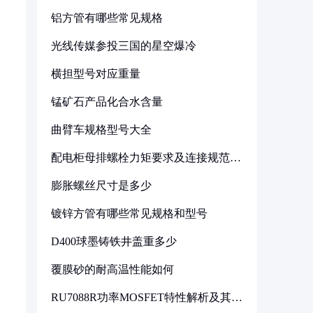
铝方管有哪些常见规格
光线传媒参投三国的星空爆冷
横担型号对应重量
锰矿石产品化合水含量
曲臂车规格型号大全
配电柜母排螺栓力矩要求及连接规范详
解
膨胀螺丝尺寸是多少
镀锌方管有哪些常见规格和型号
D400球墨铸铁井盖重多少
覆膜砂的耐高温性能如何
RU7088R功率MOSFET特性解析及其在
可调电源设计中的实践