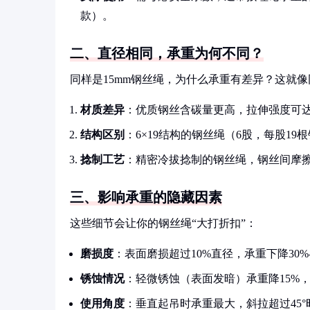
款）。
二、直径相同，承重为何不同？
同样是15mm钢丝绳，为什么承重有差异？这就
材质差异
：优质钢丝含碳量更高，拉伸强度可达18
结构区别
：6×19结构的钢丝绳（6股，每股19根
捻制工艺
：精密冷拔捻制的钢丝绳，钢丝间摩擦
三、影响承重的隐藏因素
这些细节会让你的钢丝绳“大打折扣”：
磨损度
：表面磨损超过10%直径，承重下降30%-
锈蚀情况
：轻微锈蚀（表面发暗）承重降15%
使用角度
：垂直起吊时承重最大，斜拉超过45