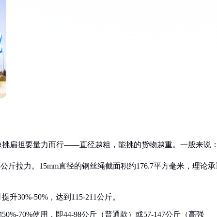
，就像挑扁担要量力而行——直径越粗，能挑的货物越重。一般来说
.8公斤拉力。15mm直径的钢丝绳截面积约176.7平方毫米，理论承
0%-50%，达到115-211公斤。
-70%使用，即44-98公斤（普通款）或57-147公斤（高强