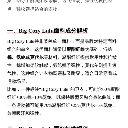
景，助你了解其柔软亲肤、透气保暖、弹性优良的特
点，轻松选择适合的衣物。
一、Big Cozy Lulu面料成分解析
Big Cozy Lulu并非某种单一面料，而是品牌对特定面料
组合的命名。这类面料通常以
聚酯纤维
为基础，混纺
棉、氨纶或莫代尔
等材料。聚酯纤维提供耐用性和抗皱
性，棉增加柔软触感，氨纶赋予弹性，莫代尔则提升透
气性。这种组合让衣物既亲肤又耐穿，适合日常穿着或
运动场景。
比如，一件标注“Big Cozy Lulu”的卫衣，可能含60%聚酯
纤维+30%棉+10%氨纶，既保持版型又贴合身体曲线；而
一条运动裤可能用70%聚酯纤维+25%莫代尔+5%氨纶，
兼顾吸汗和弹性。