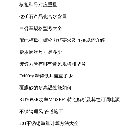
横担型号对应重量
锰矿石产品化合水含量
曲臂车规格型号大全
配电柜母排螺栓力矩要求及连接规范详解
膨胀螺丝尺寸是多少
镀锌方管有哪些常见规格和型号
D400球墨铸铁井盖重多少
覆膜砂的耐高温性能如何
RU7088R功率MOSFET特性解析及其在可调电源设
计中的实践
不锈钢通风 管道施工
201不锈钢重量计算方法大全