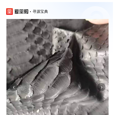
寻源宝典
‹
›