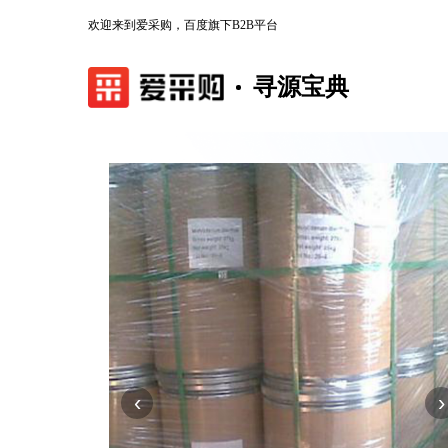
欢迎来到爱采购，百度旗下B2B平台
寻源宝典
‹
›