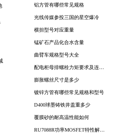
铝方管有哪些常见规格
池
光线传媒参投三国的星空爆冷
告
横担型号对应重量
锰矿石产品化合水含量
曲臂车规格型号大全
减
配电柜母排螺栓力矩要求及连接
规范详解
膨胀螺丝尺寸是多少
镀锌方管有哪些常见规格和型号
D400球墨铸铁井盖重多少
覆膜砂的耐高温性能如何
RU7088R功率MOSFET特性解析
及其在可调电源设计中的实践