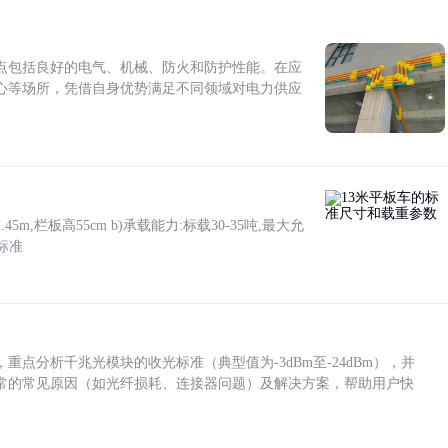
点包括良好的电气、机械、防火和防护性能。在应
心等场所，凭借自身优势满足不同领域对电力供应
5m,栏板高55cm b)承载能力:标载30-35吨,最大允
标准
点分析千兆光模块的收光标准（典型值为-3dBm至-24dBm），并
常的常见原因（如光纤损耗、连接器问题）及解决方案，帮助用户快