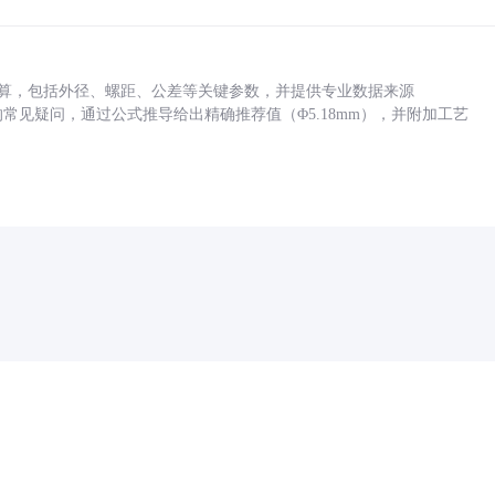
底孔计算，包括外径、螺距、公差等关键参数，并提供专业数据来源
孔尺寸的常见疑问，通过公式推导给出精确推荐值（Φ5.18mm），并附加工艺
药品医疗器械网络信息服务备案(京)网药械信息备字（2021）第00159号
京ICP证030173号
京公网安备11000002000001号