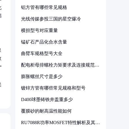
铝方管有哪些常见规格
此
稻
光线传媒参投三国的星空爆冷
横担型号对应重量
锰矿石产品化合水含量
保
曲臂车规格型号大全
效
配电柜母排螺栓力矩要求及连接规范详
一
解
膨胀螺丝尺寸是多少
采
镀锌方管有哪些常见规格和型号
D400球墨铸铁井盖重多少
覆膜砂的耐高温性能如何
RU7088R功率MOSFET特性解析及其在
可调电源设计中的实践