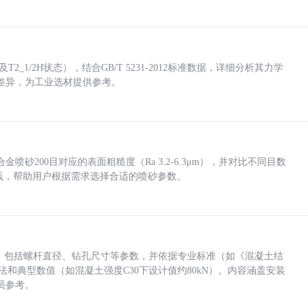
_1/2H状态），结合GB/T 5231-2012标准数据，详细分析其力学
差异，为工业选材提供参考。
砂200目对应的表面粗糙度（Ra 3.2-6.3μm），并对比不同目数
业实践，帮助用户根据需求选择合适的喷砂参数。
力，包括螺杆直径、钻孔尺寸等参数，并依据专业标准（如《混凝土结
方法和典型数值（如混凝土强度C30下设计值约80kN）。内容涵盖安装
员参考。