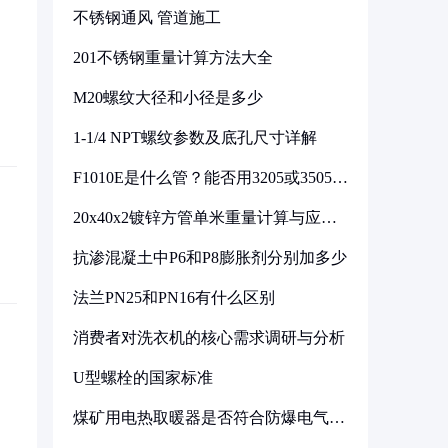
不锈钢通风 管道施工
201不锈钢重量计算方法大全
M20螺纹大径和小径是多少
1-1/4 NPT螺纹参数及底孔尺寸详解
F1010E是什么管？能否用3205或3505代
换
20x40x2镀锌方管单米重量计算与应用
分析
抗渗混凝土中P6和P8膨胀剂分别加多少
法兰PN25和PN16有什么区别
消费者对洗衣机的核心需求调研与分析
U型螺栓的国家标准
煤矿用电热取暖器是否符合防爆电气设
备标准