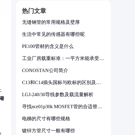
热门文章
无缝钢管的常用规格及壁厚
生活中常见的传感器有哪些呢
PE100管材的含义是什么
工业厂房载重标准：一平方米能承受多
少公斤
CONOSTAN公司简介
C13和C14插头国标与欧标的区别及其
标准解析
上
LGJ-240/30导线参数及载流量解析
湖
寻找nce01p30k MOSFET管的合适替代
型号
电梯的尺寸有哪些规格
镀锌方管尺寸一般有哪些
异