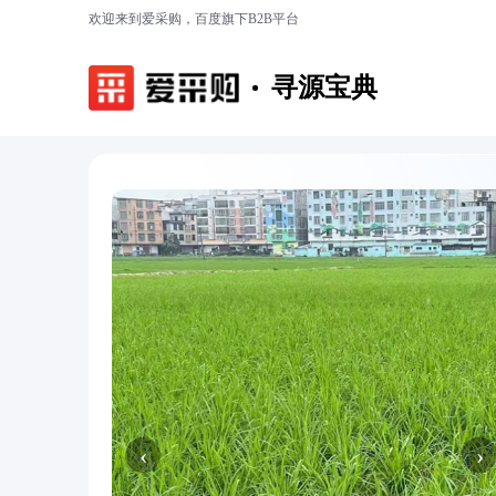
欢迎来到爱采购，百度旗下B2B平台
寻源宝典
‹
›