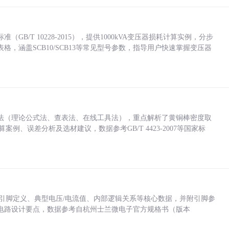
/T 10228-2015），提供1000kVA变压器损耗计算实例，分步
，涵盖SCB10/SCB13等常见型号参数，指导用户快速掌握变压器
法（理论公式法、查表法、在线工具法），重点解析了黄铜棒密度取
计算案例、误差分析及选材建议，数据参考GB/T 4423-2007等国家标
括各引脚定义、典型电压/电流值、内部逻辑关系等核心数据，并附引脚参
电路设计要点，数据参考自杭州士兰微电子官方规格书（版本