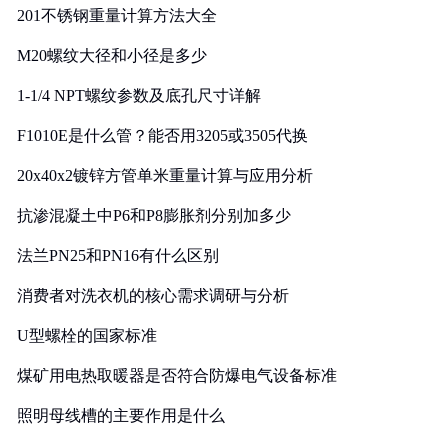
201不锈钢重量计算方法大全
M20螺纹大径和小径是多少
1-1/4 NPT螺纹参数及底孔尺寸详解
F1010E是什么管？能否用3205或3505代换
20x40x2镀锌方管单米重量计算与应用分析
抗渗混凝土中P6和P8膨胀剂分别加多少
法兰PN25和PN16有什么区别
消费者对洗衣机的核心需求调研与分析
U型螺栓的国家标准
煤矿用电热取暖器是否符合防爆电气设备标准
照明母线槽的主要作用是什么