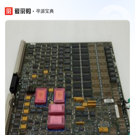
寻源宝典
‹
›