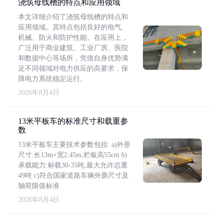
浇筑母线槽的特点和应用领域
本文详细介绍了浇筑母线槽的特点和
应用领域。其特点包括良好的电气、
机械、防火和防护性能。在应用上，
广泛用于商业建筑、工业厂房、医院
和数据中心等场所，凭借自身优势满
足不同领域对电力供应的高要求，保
障电力系统稳定运行。
2026年8月4日
13米平板车的标准尺寸和载重参
数
13米平板车主要技术参数包括: a)外形
尺寸:长13m×宽2.45m,栏板高55cm b)
承载能力:标载30-35吨,最大允许总重
49吨 c)符合国家道路车辆外廓尺寸及
轴荷限值标准
2026年8月4日