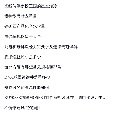
光线传媒参投三国的星空爆冷
横担型号对应重量
锰矿石产品化合水含量
曲臂车规格型号大全
配电柜母排螺栓力矩要求及连接规范详解
膨胀螺丝尺寸是多少
镀锌方管有哪些常见规格和型号
D400球墨铸铁井盖重多少
覆膜砂的耐高温性能如何
RU7088R功率MOSFET特性解析及其在可调电源设计中的
实践
不锈钢通风 管道施工