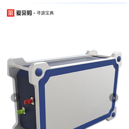
寻源宝典
‹
›