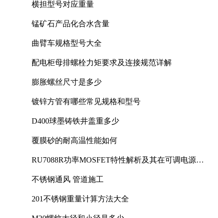
横担型号对应重量
锰矿石产品化合水含量
曲臂车规格型号大全
配电柜母排螺栓力矩要求及连接规范详解
膨胀螺丝尺寸是多少
镀锌方管有哪些常见规格和型号
D400球墨铸铁井盖重多少
覆膜砂的耐高温性能如何
RU7088R功率MOSFET特性解析及其在可调电源设
计中的实践
不锈钢通风 管道施工
201不锈钢重量计算方法大全