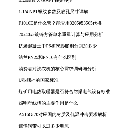
M20螺纹大径和小径是多少
1-1/4 NPT螺纹参数及底孔尺寸详解
F1010E是什么管？能否用3205或3505代换
20x40x2镀锌方管单米重量计算与应用分析
抗渗混凝土中P6和P8膨胀剂分别加多少
法兰PN25和PN16有什么区别
消费者对洗衣机的核心需求调研与分析
U型螺栓的国家标准
煤矿用电热取暖器是否符合防爆电气设备标准
照明母线槽的主要作用是什么
A516Gr70对应国内材质及低温冲击要求解析
镀镍钢带可以过多少电流