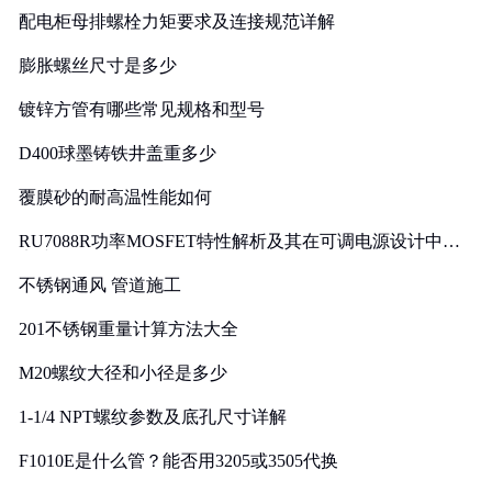
配电柜母排螺栓力矩要求及连接规范详解
膨胀螺丝尺寸是多少
镀锌方管有哪些常见规格和型号
D400球墨铸铁井盖重多少
覆膜砂的耐高温性能如何
RU7088R功率MOSFET特性解析及其在可调电源设计中的
实践
不锈钢通风 管道施工
201不锈钢重量计算方法大全
M20螺纹大径和小径是多少
1-1/4 NPT螺纹参数及底孔尺寸详解
F1010E是什么管？能否用3205或3505代换