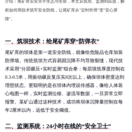
介绍：
尾矿库安全关乎生态与生命，本文从筑坝、监测到应急，解
析如何用技术筑牢安全防线，让尾矿库从“定时炸弹”变“安心屏
障”。
一、筑坝技术：给尾矿库穿“防弹衣”
尾矿库的坝体是第一道安全防线，就像给危险品仓库加装
防弹墙。传统筑坝方式容易因沉降不均导致裂缝，现代技
术采用“分层碾压+实时监测”组合拳：每层填筑厚度控制在
0.3-0.5米，用振动碾反复压实8次以上，确保坝体密度达到
理想状态。更聪明的是在坝体内埋设传感器，像给人体装
心电图一样，实时监测位移、渗流等数据，一旦异常立即
报警。某矿山通过这种技术，成功将坝体沉降量控制在每
年2厘米以内，远低于安全阈值。
二、监测系统：24小时在线的“安全卫士”