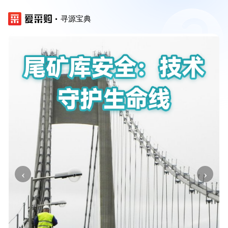
寻源宝典
‹
›