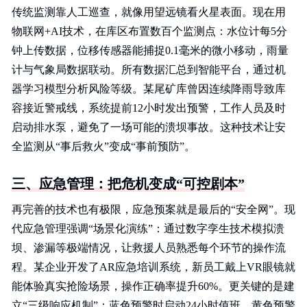
传统监测靠人工巡查，就像用望远镜看火星表面。现在用
物联网+AI技术，在库区布置数百个监测点：水位计每5分
钟上传数据，位移传感器能捕捉0.1毫米的微小移动，雨量
计与气象局数据联动。所有数据汇总到智能平台，通过机
器学习模型分析风险等级。某尾矿库曾因连续降雨导致库
容接近警戒线，系统提前12小时发出预警，工作人员及时
启动排水泵，避免了一场可能的溃坝事故。这种技术让安
全监测从“事后救火”变成“事前预防”。
三、应急管理：把危机变成“可控剧本”
再完善的技术也有极限，应急预案就是最后的“安全网”。现
代应急管理强调“场景化演练”：通过数字孪生技术模拟溃
坝、渗漏等极端情况，让救援人员熟悉每个环节的操作流
程。某企业开发了AR应急培训系统，新员工戴上VR眼镜就
能体验真实抢险场景，操作正确率提升60%。更关键的是建
立“三级响应机制”：蓝色预警时启动24小时值班，黄色预警