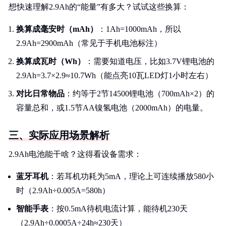
想快速理解2.9Ah的“能量”有多大？试试这些换算：
换算成毫安时（mAh）
：1Ah=1000mAh，所以
2.9Ah=2900mAh（常见于手机电池标注）
换算成瓦时（Wh）
：需要知道电压，比如3.7V锂电池的
2.9Ah=3.7×2.9≈10.7Wh（能点亮10瓦LED灯1小时左右）
对比日常物品
：约等于2节14500锂电池（700mAh×2）的
容量总和，或1.5节AA镍氢电池（2000mAh）的电量。
三、实际应用场景解析
2.9Ah电池能干啥？这得看设备需求：
蓝牙耳机
：若耳机功耗为5mA，理论上可连续播放580小
时（2.9Ah÷0.005A=580h）
智能手表
：按0.5mA待机电流计算，能待机230天
（2.9Ah÷0.0005A÷24h≈230天）