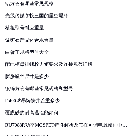
铝方管有哪些常见规格
光线传媒参投三国的星空爆冷
横担型号对应重量
锰矿石产品化合水含量
曲臂车规格型号大全
配电柜母排螺栓力矩要求及连接规范详解
膨胀螺丝尺寸是多少
镀锌方管有哪些常见规格和型号
D400球墨铸铁井盖重多少
覆膜砂的耐高温性能如何
RU7088R功率MOSFET特性解析及其在可调电源设计中的
实践