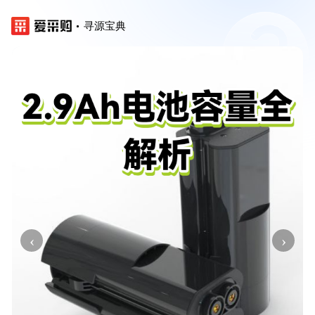
寻源宝典
‹
›