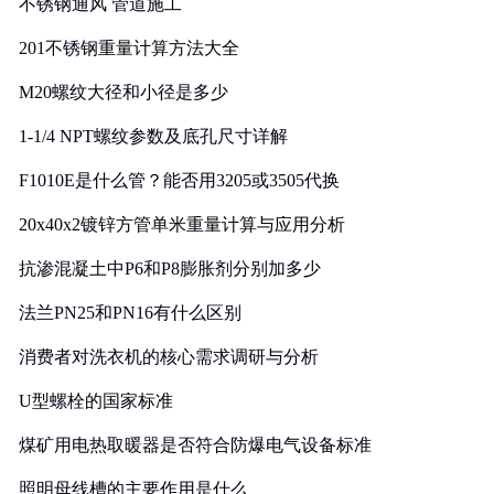
不锈钢通风 管道施工
201不锈钢重量计算方法大全
M20螺纹大径和小径是多少
1-1/4 NPT螺纹参数及底孔尺寸详解
F1010E是什么管？能否用3205或3505代换
20x40x2镀锌方管单米重量计算与应用分析
抗渗混凝土中P6和P8膨胀剂分别加多少
法兰PN25和PN16有什么区别
消费者对洗衣机的核心需求调研与分析
U型螺栓的国家标准
煤矿用电热取暖器是否符合防爆电气设备标准
照明母线槽的主要作用是什么