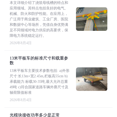
本文详细介绍了浇筑母线槽的特点和
应用领域。其特点包括良好的电气、
机械、防火和防护性能。在应用上，
广泛用于商业建筑、工业厂房、医院
和数据中心等场所，凭借自身优势满
足不同领域对电力供应的高要求，保
障电力系统稳定运行。
2026年8月4日
13米平板车的标准尺寸和载重参
数
13米平板车主要技术参数包括: a)外形
尺寸:长13m×宽2.45m,栏板高55cm b)
承载能力:标载30-35吨,最大允许总重
49吨 c)符合国家道路车辆外廓尺寸及
轴荷限值标准
2026年8月4日
光模块接收功率多少是正常