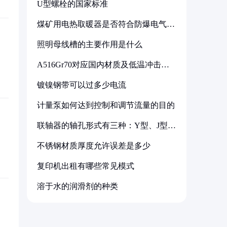
U型螺栓的国家标准
煤矿用电热取暖器是否符合防爆电气设
备标准
照明母线槽的主要作用是什么
A516Gr70对应国内材质及低温冲击要
求解析
镀镍钢带可以过多少电流
计量泵如何达到控制和调节流量的目的
联轴器的轴孔形式有三种：Y型、J型、
Z型
不锈钢材质厚度允许误差是多少
复印机出租有哪些常见模式
溶于水的润滑剂的种类