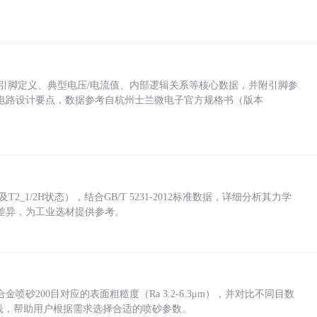
括各引脚定义、典型电压/电流值、内部逻辑关系等核心数据，并附引脚参
电路设计要点，数据参考自杭州士兰微电子官方规格书（版本
_1/2H状态），结合GB/T 5231-2012标准数据，详细分析其力学
差异，为工业选材提供参考。
砂200目对应的表面粗糙度（Ra 3.2-6.3μm），并对比不同目数
业实践，帮助用户根据需求选择合适的喷砂参数。