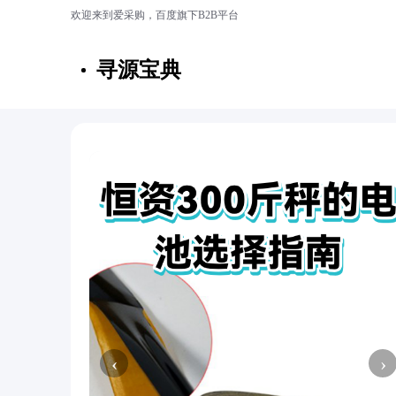
欢迎来到爱采购，百度旗下B2B平台
寻源宝典
‹
›