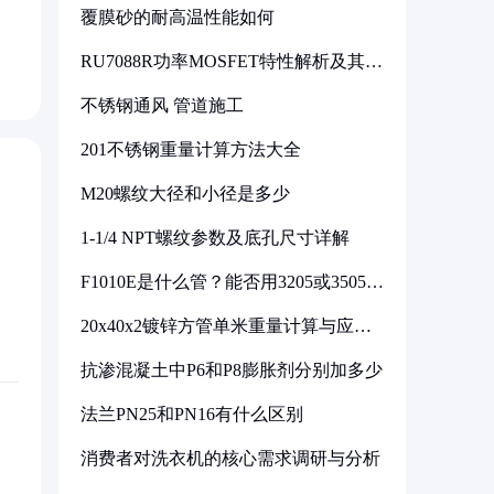
覆膜砂的耐高温性能如何
RU7088R功率MOSFET特性解析及其在
可调电源设计中的实践
不锈钢通风 管道施工
201不锈钢重量计算方法大全
M20螺纹大径和小径是多少
1-1/4 NPT螺纹参数及底孔尺寸详解
F1010E是什么管？能否用3205或3505代
换
20x40x2镀锌方管单米重量计算与应用
分析
抗渗混凝土中P6和P8膨胀剂分别加多少
法兰PN25和PN16有什么区别
消费者对洗衣机的核心需求调研与分析