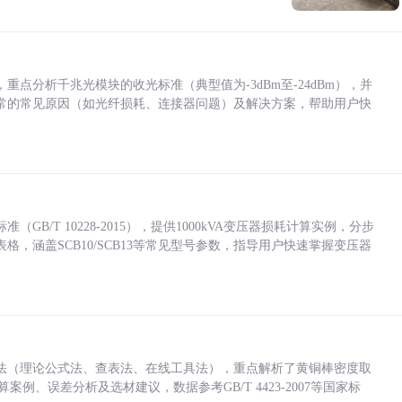
点分析千兆光模块的收光标准（典型值为-3dBm至-24dBm），并
常的常见原因（如光纤损耗、连接器问题）及解决方案，帮助用户快
/T 10228-2015），提供1000kVA变压器损耗计算实例，分步
，涵盖SCB10/SCB13等常见型号参数，指导用户快速掌握变压器
法（理论公式法、查表法、在线工具法），重点解析了黄铜棒密度取
计算案例、误差分析及选材建议，数据参考GB/T 4423-2007等国家标