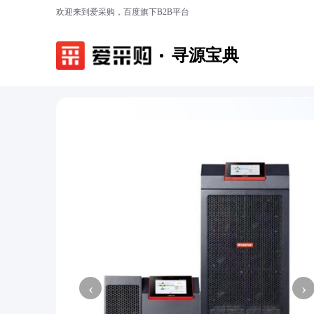
欢迎来到爱采购，百度旗下B2B平台
寻源宝典
‹
›