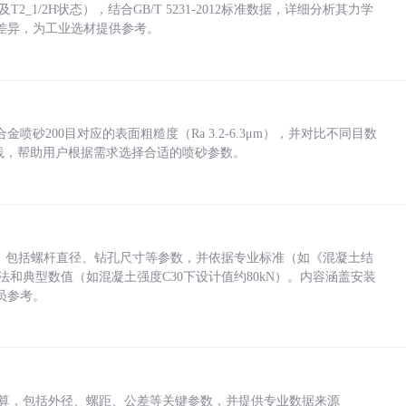
_1/2H状态），结合GB/T 5231-2012标准数据，详细分析其力学
差异，为工业选材提供参考。
砂200目对应的表面粗糙度（Ra 3.2-6.3μm），并对比不同目数
业实践，帮助用户根据需求选择合适的喷砂参数。
力，包括螺杆直径、钻孔尺寸等参数，并依据专业标准（如《混凝土结
方法和典型数值（如混凝土强度C30下设计值约80kN）。内容涵盖安装
员参考。
底孔计算，包括外径、螺距、公差等关键参数，并提供专业数据来源