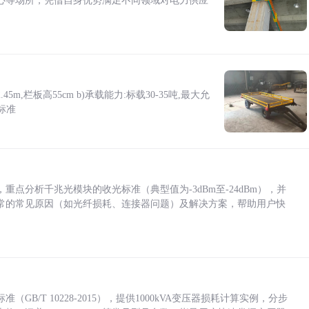
心等场所，凭借自身优势满足不同领域对电力供应
5m,栏板高55cm b)承载能力:标载30-35吨,最大允
标准
点分析千兆光模块的收光标准（典型值为-3dBm至-24dBm），并
常的常见原因（如光纤损耗、连接器问题）及解决方案，帮助用户快
/T 10228-2015），提供1000kVA变压器损耗计算实例，分步