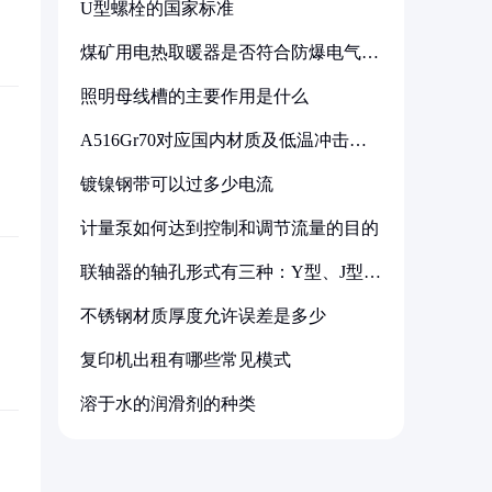
U型螺栓的国家标准
煤矿用电热取暖器是否符合防爆电气设
备标准
照明母线槽的主要作用是什么
A516Gr70对应国内材质及低温冲击要
求解析
镀镍钢带可以过多少电流
计量泵如何达到控制和调节流量的目的
联轴器的轴孔形式有三种：Y型、J型、
Z型
不锈钢材质厚度允许误差是多少
复印机出租有哪些常见模式
溶于水的润滑剂的种类