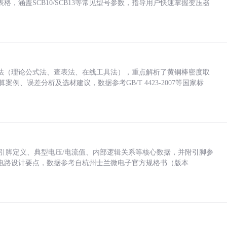
，涵盖SCB10/SCB13等常见型号参数，指导用户快速掌握变压器
法（理论公式法、查表法、在线工具法），重点解析了黄铜棒密度取
计算案例、误差分析及选材建议，数据参考GB/T 4423-2007等国家标
括各引脚定义、典型电压/电流值、内部逻辑关系等核心数据，并附引脚参
电路设计要点，数据参考自杭州士兰微电子官方规格书（版本