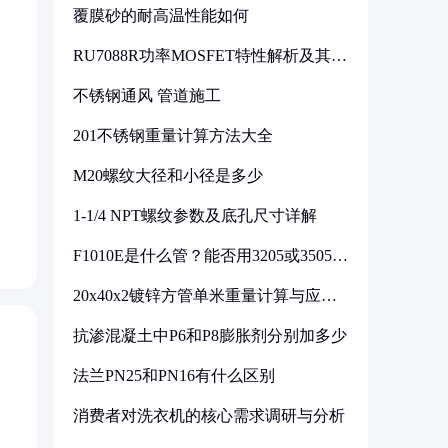
覆膜砂的耐高温性能如何
RU7088R功率MOSFET特性解析及其在
可调电源设计中的实践
不锈钢通风 管道施工
201不锈钢重量计算方法大全
月
M20螺纹大径和小径是多少
1-1/4 NPT螺纹参数及底孔尺寸详解
F1010E是什么管？能否用3205或3505代
换
20x40x2镀锌方管单米重量计算与应用
分析
抗渗混凝土中P6和P8膨胀剂分别加多少
法兰PN25和PN16有什么区别
消费者对洗衣机的核心需求调研与分析