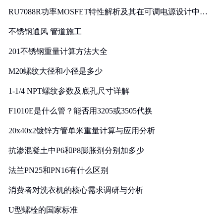
RU7088R功率MOSFET特性解析及其在可调电源设计中的
实践
不锈钢通风 管道施工
201不锈钢重量计算方法大全
M20螺纹大径和小径是多少
1-1/4 NPT螺纹参数及底孔尺寸详解
F1010E是什么管？能否用3205或3505代换
20x40x2镀锌方管单米重量计算与应用分析
抗渗混凝土中P6和P8膨胀剂分别加多少
法兰PN25和PN16有什么区别
消费者对洗衣机的核心需求调研与分析
U型螺栓的国家标准