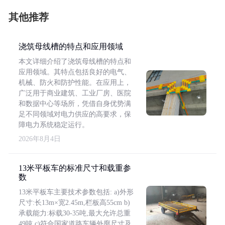
其他推荐
浇筑母线槽的特点和应用领域
本文详细介绍了浇筑母线槽的特点和
应用领域。其特点包括良好的电气、
机械、防火和防护性能。在应用上，
广泛用于商业建筑、工业厂房、医院
和数据中心等场所，凭借自身优势满
足不同领域对电力供应的高要求，保
障电力系统稳定运行。
2026年8月4日
13米平板车的标准尺寸和载重参
数
13米平板车主要技术参数包括: a)外形
尺寸:长13m×宽2.45m,栏板高55cm b)
承载能力:标载30-35吨,最大允许总重
49吨 c)符合国家道路车辆外廓尺寸及