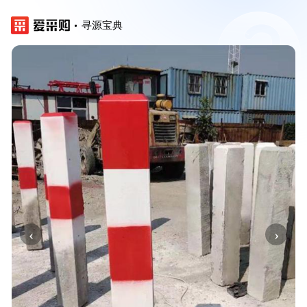
寻源宝典
‹
›