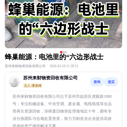
蜂巢能源：电池里的“六边形战士
苏州来财物资回收有限公司
·
2026-03-19 11:39:51
苏州来财物资回收有限公司
咨询
进店
法人:潘俊峰
苏州来财物资回收有限公司位于苏州市姑苏区虎殿路1888
号，专注机械设备、中央空调、废金属、电线电缆等全品
类再生资源回收，深耕废旧物资处理领域近十年，拥有专
业分拣团队与合规处置资质，致力为制造业企业提供高效
环保的资产循环解决方案。