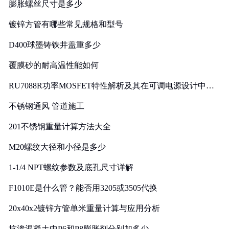
膨胀螺丝尺寸是多少
镀锌方管有哪些常见规格和型号
D400球墨铸铁井盖重多少
覆膜砂的耐高温性能如何
RU7088R功率MOSFET特性解析及其在可调电源设计中的
实践
不锈钢通风 管道施工
201不锈钢重量计算方法大全
M20螺纹大径和小径是多少
1-1/4 NPT螺纹参数及底孔尺寸详解
F1010E是什么管？能否用3205或3505代换
20x40x2镀锌方管单米重量计算与应用分析
抗渗混凝土中P6和P8膨胀剂分别加多少