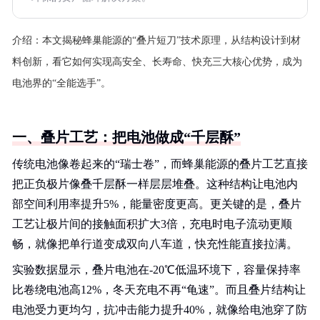
介绍：
本文揭秘蜂巢能源的“叠片短刀”技术原理，从结构设计到材
料创新，看它如何实现高安全、长寿命、快充三大核心优势，成为
电池界的“全能选手”。
一、叠片工艺：把电池做成“千层酥”
传统电池像卷起来的“瑞士卷”，而蜂巢能源的叠片工艺直接
把正负极片像叠千层酥一样层层堆叠。这种结构让电池内
部空间利用率提升5%，能量密度更高。更关键的是，叠片
工艺让极片间的接触面积扩大3倍，充电时电子流动更顺
畅，就像把单行道变成双向八车道，快充性能直接拉满。
实验数据显示，叠片电池在-20℃低温环境下，容量保持率
比卷绕电池高12%，冬天充电不再“龟速”。而且叠片结构让
电池受力更均匀，抗冲击能力提升40%，就像给电池穿了防