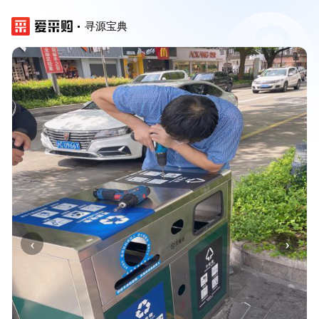
寻源宝典
‹
›