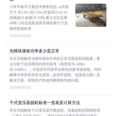
13米平板车主要技术参数包括: a)外形
尺寸:长13m×宽2.45m,栏板高55cm b)
承载能力:标载30-35吨,最大允许总重
49吨 c)符合国家道路车辆外廓尺寸及
轴荷限值标准
2026年8月4日
光模块接收功率多少是正常
本文详细解答光模块接收功率的正常范围及影响因素，重
点分析千兆光模块的收光标准（典型值为-3dBm
至-24dBm），并提供不同速率光模块的参考值表格。同时
解释功率异常的常见原因（如光纤损耗、连接器问题）及
解决方案，帮助用户快速判断网络性能问题。
2026年8月4日
干式变压器损耗标准一览表及计算方法
本文详细解析干式变压器空载损耗、负载损耗的国家标准
（GB/T 10228-2015），提供1000kVA变压器损耗计算实