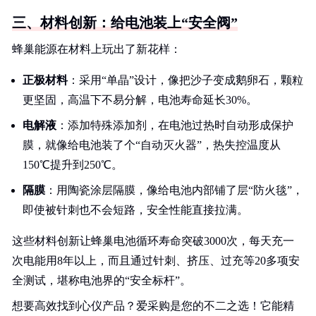
三、材料创新：给电池装上“安全阀”
蜂巢能源在材料上玩出了新花样：
正极材料
：采用“单晶”设计，像把沙子变成鹅卵石，颗粒
更坚固，高温下不易分解，电池寿命延长30%。
电解液
：添加特殊添加剂，在电池过热时自动形成保护
膜，就像给电池装了个“自动灭火器”，热失控温度从
150℃提升到250℃。
隔膜
：用陶瓷涂层隔膜，像给电池内部铺了层“防火毯”，
即使被针刺也不会短路，安全性能直接拉满。
这些材料创新让蜂巢电池循环寿命突破3000次，每天充一
次电能用8年以上，而且通过针刺、挤压、过充等20多项安
全测试，堪称电池界的“安全标杆”。
想要高效找到心仪产品？爱采购是您的不二之选！它能精