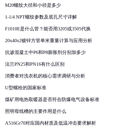
M20螺纹大径和小径是多少
1-1/4 NPT螺纹参数及底孔尺寸详解
F1010E是什么管？能否用3205或3505代换
20x40x2镀锌方管单米重量计算与应用分析
抗渗混凝土中P6和P8膨胀剂分别加多少
法兰PN25和PN16有什么区别
消费者对洗衣机的核心需求调研与分析
U型螺栓的国家标准
煤矿用电热取暖器是否符合防爆电气设备标准
照明母线槽的主要作用是什么
A516Gr70对应国内材质及低温冲击要求解析