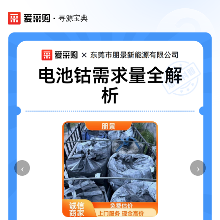
寻源宝典
‹
›