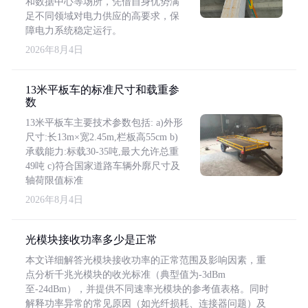
和数据中心等场所，凭借自身优势满
足不同领域对电力供应的高要求，保
障电力系统稳定运行。
2026年8月4日
13米平板车的标准尺寸和载重参
数
13米平板车主要技术参数包括: a)外形
尺寸:长13m×宽2.45m,栏板高55cm b)
承载能力:标载30-35吨,最大允许总重
49吨 c)符合国家道路车辆外廓尺寸及
轴荷限值标准
2026年8月4日
光模块接收功率多少是正常
本文详细解答光模块接收功率的正常范围及影响因素，重
点分析千兆光模块的收光标准（典型值为-3dBm
至-24dBm），并提供不同速率光模块的参考值表格。同时
解释功率异常的常见原因（如光纤损耗、连接器问题）及