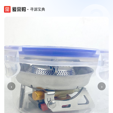
寻源宝典
‹
›