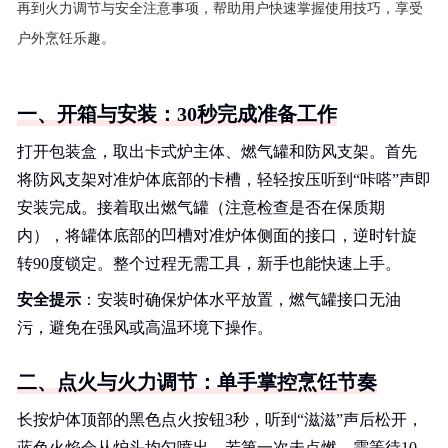
再到火力调节与安全注意事项，帮助用户快速掌握使用技巧，享受
户外烹饪乐趣。
一、开箱与安装：30秒完成准备工作
打开包装盒，取出卡式炉主体、燃气罐和防风支架。首先
将防风支架对准炉体底部的卡槽，轻轻按压听到“咔嗒”声即
安装完成。接着取出燃气罐（注意检查是否在保质期
内），将罐体底部的凹槽对准炉体侧面的接口，逆时针旋
转90度锁定。整个过程无需工具，新手也能快速上手。
安全提示
：安装时确保炉体水平放置，燃气罐接口无油
污，避免在强风或高温环境下操作。
二、点火与火力调节：单手掌控烹饪节奏
长按炉体顶部的黑色点火按钮3秒，听到“滋滋”声后松开，
蓝色火焰会从炉头均匀喷出。若第一次未点燃，需等待10