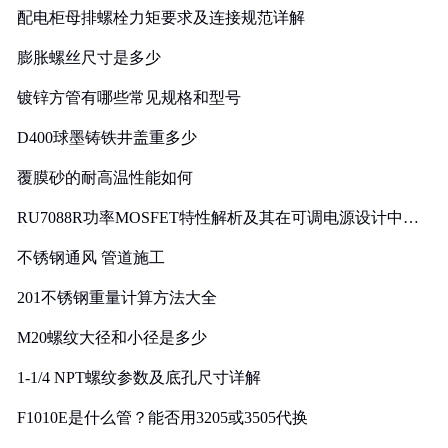
配电柜母排螺栓力矩要求及连接规范详解
膨胀螺丝尺寸是多少
镀锌方管有哪些常见规格和型号
D400球墨铸铁井盖重多少
覆膜砂的耐高温性能如何
RU7088R功率MOSFET特性解析及其在可调电源设计中的
实践
不锈钢通风 管道施工
201不锈钢重量计算方法大全
M20螺纹大径和小径是多少
1-1/4 NPT螺纹参数及底孔尺寸详解
F1010E是什么管？能否用3205或3505代换