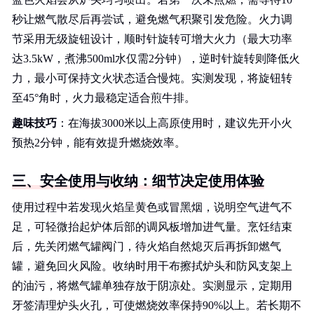
秒让燃气散尽后再尝试，避免燃气积聚引发危险。火力调
节采用无级旋钮设计，顺时针旋转可增大火力（最大功率
达3.5kW，煮沸500ml水仅需2分钟），逆时针旋转则降低火
力，最小可保持文火状态适合慢炖。实测发现，将旋钮转
至45°角时，火力最稳定适合煎牛排。
趣味技巧
：在海拔3000米以上高原使用时，建议先开小火
预热2分钟，能有效提升燃烧效率。
三、安全使用与收纳：细节决定使用体验
使用过程中若发现火焰呈黄色或冒黑烟，说明空气进气不
足，可轻微抬起炉体后部的调风板增加进气量。烹饪结束
后，先关闭燃气罐阀门，待火焰自然熄灭后再拆卸燃气
罐，避免回火风险。收纳时用干布擦拭炉头和防风支架上
的油污，将燃气罐单独存放于阴凉处。实测显示，定期用
牙签清理炉头火孔，可使燃烧效率保持90%以上。若长期不