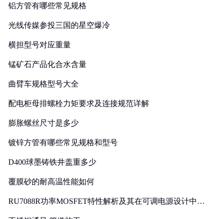
铝方管有哪些常见规格
光线传媒参投三国的星空爆冷
横担型号对应重量
锰矿石产品化合水含量
曲臂车规格型号大全
配电柜母排螺栓力矩要求及连接规范详解
膨胀螺丝尺寸是多少
镀锌方管有哪些常见规格和型号
D400球墨铸铁井盖重多少
覆膜砂的耐高温性能如何
RU7088R功率MOSFET特性解析及其在可调电源设计中的
实践