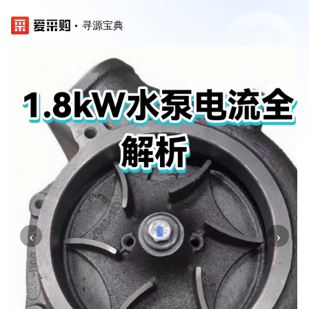
寻源宝典
‹
›