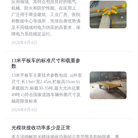
应用领域。其特点包括良好的电气、
机械、防火和防护性能。在应用上，
广泛用于商业建筑、工业厂房、医院
和数据中心等场所，凭借自身优势满
足不同领域对电力供应的高要求，保
障电力系统稳定运行。
2026年8月4日
13米平板车的标准尺寸和载重参
数
13米平板车主要技术参数包括: a)外形
尺寸:长13m×宽2.45m,栏板高55cm b)
承载能力:标载30-35吨,最大允许总重
49吨 c)符合国家道路车辆外廓尺寸及
轴荷限值标准
2026年8月4日
光模块接收功率多少是正常
本文详细解答光模块接收功率的正常范围及影响因素，重