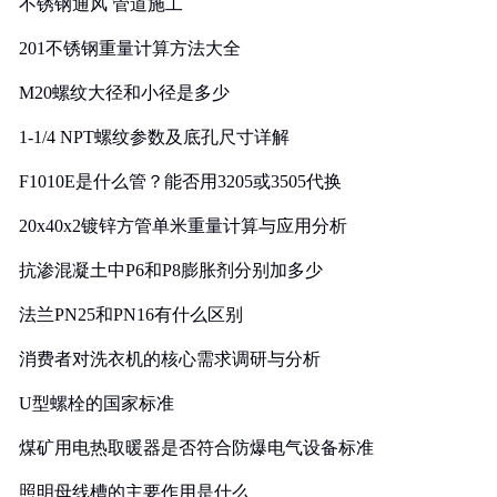
不锈钢通风 管道施工
201不锈钢重量计算方法大全
M20螺纹大径和小径是多少
1-1/4 NPT螺纹参数及底孔尺寸详解
F1010E是什么管？能否用3205或3505代换
20x40x2镀锌方管单米重量计算与应用分析
抗渗混凝土中P6和P8膨胀剂分别加多少
法兰PN25和PN16有什么区别
消费者对洗衣机的核心需求调研与分析
U型螺栓的国家标准
煤矿用电热取暖器是否符合防爆电气设备标准
照明母线槽的主要作用是什么