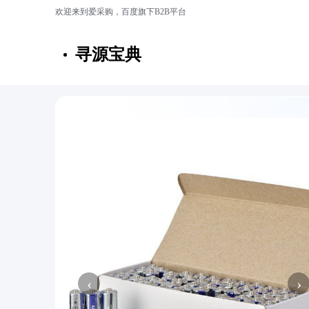
欢迎来到爱采购，百度旗下B2B平台
寻源宝典
‹
›