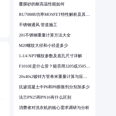
覆膜砂的耐高温性能如何
RU7088R功率MOSFET特性解析及其在
可调电源设计中的实践
不锈钢通风 管道施工
201不锈钢重量计算方法大全
M20螺纹大径和小径是多少
1-1/4 NPT螺纹参数及底孔尺寸详解
F1010E是什么管？能否用3205或3505代
换
20x40x2镀锌方管单米重量计算与应用
分析
抗渗混凝土中P6和P8膨胀剂分别加多少
法兰PN25和PN16有什么区别
消费者对洗衣机的核心需求调研与分析