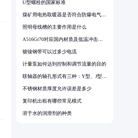
U型螺栓的国家标准
煤矿用电热取暖器是否符合防爆电气设
备标准
照明母线槽的主要作用是什么
A516Gr70对应国内材质及低温冲击要
求解析
镀镍钢带可以过多少电流
计量泵如何达到控制和调节流量的目的
联轴器的轴孔形式有三种：Y型、J型、
Z型
不锈钢材质厚度允许误差是多少
复印机出租有哪些常见模式
溶于水的润滑剂的种类