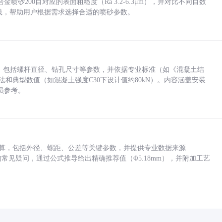
砂200目对应的表面粗糙度（Ra 3.2-6.3μm），并对比不同目数
业实践，帮助用户根据需求选择合适的喷砂参数。
力，包括螺杆直径、钻孔尺寸等参数，并依据专业标准（如《混凝土结
方法和典型数值（如混凝土强度C30下设计值约80kN）。内容涵盖安装
员参考。
底孔计算，包括外径、螺距、公差等关键参数，并提供专业数据来源
孔尺寸的常见疑问，通过公式推导给出精确推荐值（Φ5.18mm），并附加工艺